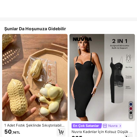
Şunlar Da Hoşunuza Gidebilir
4
1 Adet Fıstık Şeklinde Sıkıştırılabilir
En Çok Satanlar
Nuvra
Stres Oyuncağı, Ofis Rahatlaması v
50
Nuvra Kadınlar İçin Kolsuz Düşük K
,74TL
e Parti Etkileşimi İçin Uygun, Doğu
esimli Çift Katmanlı Karın Toparlayı