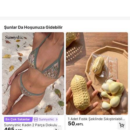
Şunlar Da Hoşunuza Gidebilir
1 Adet Fıstık Şeklinde Sıkıştırılabilir
En Çok Satanlar
Sunnyshic
50
Stres Oyuncağı, Ofis Rahatlaması v
,49TL
Sunnyshic Kadın 2 Parça Dokulu Ör
e Parti Etkileşimi İçin Uygun, Doğu
465
gü Bikini Seti, Çok Renkli Dekolteli