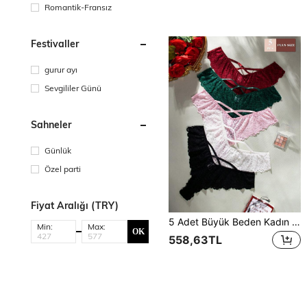
Romantik-Fransız
Festivaller
gurur ayı
Sevgililer Günü
Sahneler
Günlük
Özel parti
Fiyat Aralığı (TRY)
5 Adet Büyük Beden Kadın Şık Dantel Çapraz Külot Takımı
Min:
Max:
OK
558,63TL