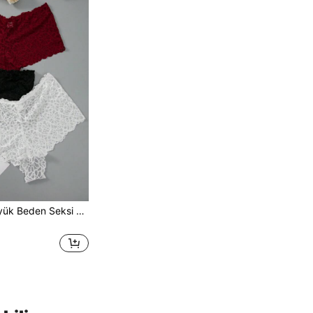
3 Adet/Takım Büyük Beden Seksi Dantel Külot, Fantezi Zarif Serisi İç Çamaşırı