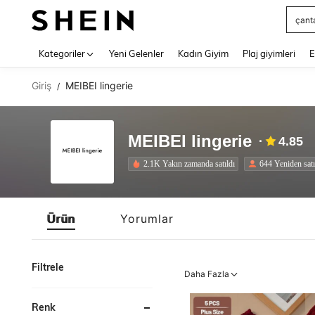
çant
Use up 
Kategoriler
Yeni Gelenler
Kadın Giyim
Plaj giyimleri
E
Giriş
MEIBEI lingerie
/
MEIBEI lingerie
4.85
2.1K Yakın zamanda satıldı
644 Yeniden sat
Ürün
Yorumlar
Filtrele
Daha Fazla
Renk