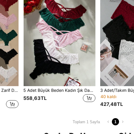
5 Adet/Paket Büyük Beden Zarif Dantel Tasarım Üçgen Külot İç Çamaşırı
5 Adet Büyük Beden Kadın Şık Dantel Çapraz Külot Takımı
40 kaldı
558,63TL
427,48TL
1
Toplam 1 Sayfa