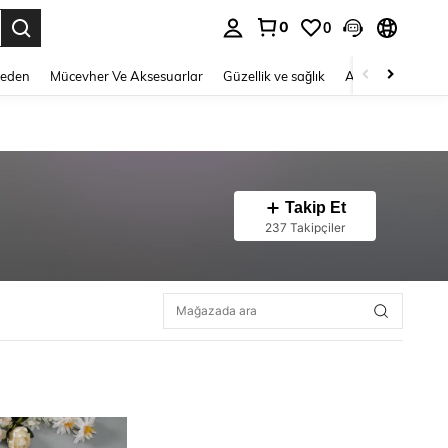
0
0
 to select.
Beden
Mücevher Ve Aksesuarlar
Güzellik ve sağlık
Ayakkabı
Ev T
Takip Et
237 Takipçiler