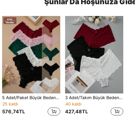
Şunlar Da Hoşunuza Gide
5 Adet/Paket Büyük Beden Zarif Dantel Tasarım Üçgen Külot İç Çamaşırı
3 Adet/Takım Büyük Beden Seksi Dantel Külot, Fantezi Zarif Serisi İç Çamaşırı
25 kaldı
40 kaldı
576,74TL
427,48TL