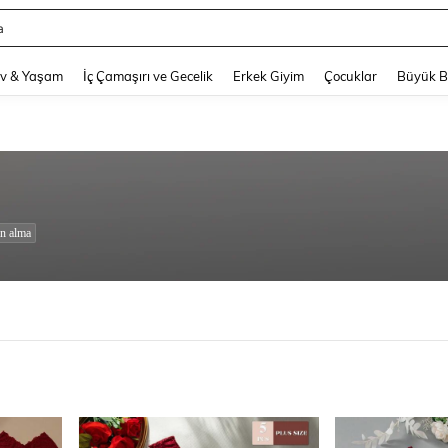
a
and down arrow keys to navigate search Son arama and Keşif Arama. Press Enter
v & Yaşam
İç Çamaşırı ve Gecelik
Erkek Giyim
Çocuklar
Büyük 
ın alma