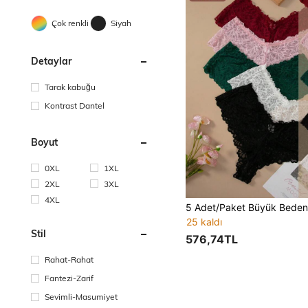
Çok renkli
Siyah
Detaylar
Tarak kabuğu
Kontrast Dantel
Boyut
0XL
1XL
2XL
3XL
4XL
25 kaldı
Stil
576,74TL
Rahat-Rahat
Fantezi-Zarif
Sevimli-Masumiyet