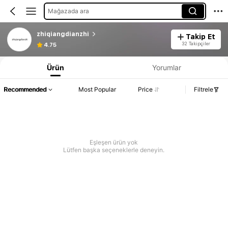
Mağazada ara
zhiqiangdianzhi
Takip Et
32 Takipçiler
4.75
Ürün
Yorumlar
Recommended
Most Popular
Price
Filtrele
Eşleşen ürün yok
Lütfen başka seçeneklerle deneyin.