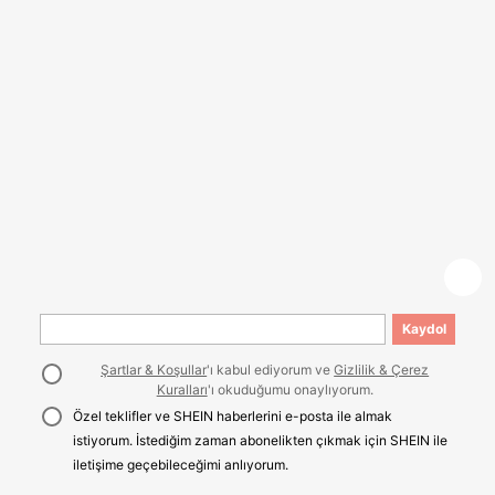
Kaydol
Şartlar & Koşullar
'ı kabul ediyorum ve
Gizlilik & Çerez
Kuralları
'ı okuduğumu onaylıyorum.
Özel teklifler ve SHEIN haberlerini e-posta ile almak
istiyorum. İstediğim zaman abonelikten çıkmak için SHEIN ile
iletişime geçebileceğimi anlıyorum.