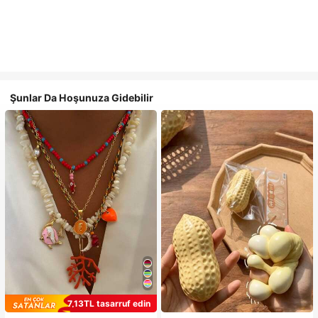
Şunlar Da Hoşunuza Gidebilir
7,13TL tasarruf edin