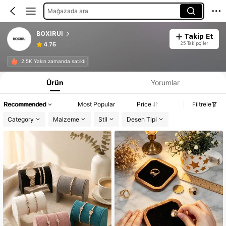
Mağazada ara
BOXIRUI
Takip Et
25 Takipçiler
4.75
2.5K Yakın zamanda satıldı
Ürün
Yorumlar
Recommended
Most Popular
Price
Filtrele
Category
Malzeme
Stil
Desen Tipi