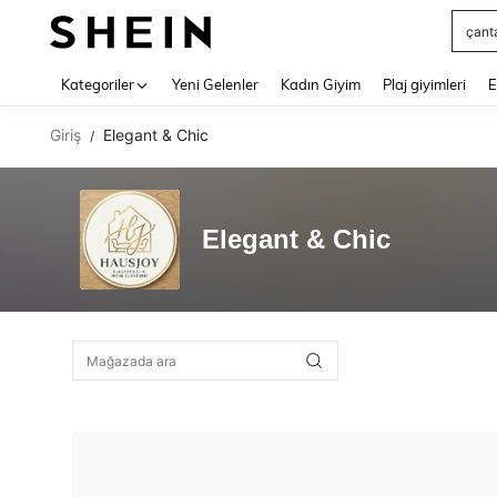
çant
Use up 
Kategoriler
Yeni Gelenler
Kadın Giyim
Plaj giyimleri
E
Giriş
Elegant & Chic
/
Elegant & Chic