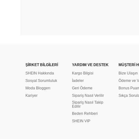
ŞİRKET BİLGİLERİ
YARDIM VE DESTEK
MÜŞTERİ H
SHEIN Hakkında
Kargo Bilgisi
Bize Ulaşın
Sosyal Sorumluluk
İadeler
Ödeme ve Ve
Moda Bloggerı
Geri Ödeme
Bonus Pua
Kariyer
Sipariş Nasıl Verilir
Sıkça Sorul
Sipariş Nasıl Takip
Edilir
Beden Rehberi
SHEIN VIP