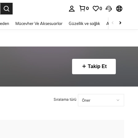
0
0
 to select.
Beden
Mücevher Ve Aksesuarlar
Güzellik ve sağlık
Ayakkabı
Ev T
Takip Et
Sıralama türü