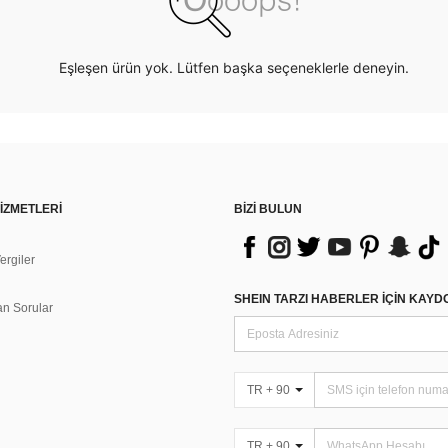
Eşleşen ürün yok. Lütfen başka seçeneklerle deneyin.
İZMETLERİ
BİZİ BULUN
rgiler
n
SHEIN TARZI HABERLER IÇIN KAY
an Sorular
TR + 90
TR + 90