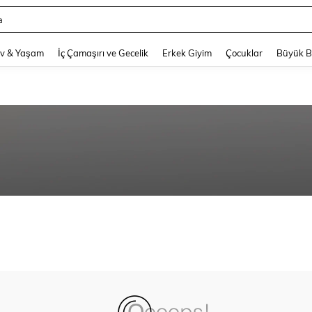
a
and down arrow keys to navigate search Son arama and Keşif Arama. Press Enter
v & Yaşam
İç Çamaşırı ve Gecelik
Erkek Giyim
Çocuklar
Büyük 