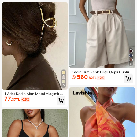
dra Süngeri, Uygun Fiyatlı, Noel He
diyesi, Kozmetik, Makyaj Aletleri, U
cuz ve Kaliteli, Hediye, Kadın Hediy
esi, Noel Hediyesi, Hediye Çekleri,
Seyahat, Ucuz Eşyalar, Seyahat Ge
reçleri
6
Kadın Düz Renk Pileli Cepli Günlük
560
Çok Yönlü Yazlık Şort, Zahmetsiz S
,82TL
-2%
til
5
1 Adet Kadın Altın Metal Alaşımlı Mi
77
nimalist Tek Parça Saç Tokası, Gün
,37TL
-25%
lük Kullanım, Parti ve İşe Gidiş İçin
Uygun Şık ve Zarif Aksesuar