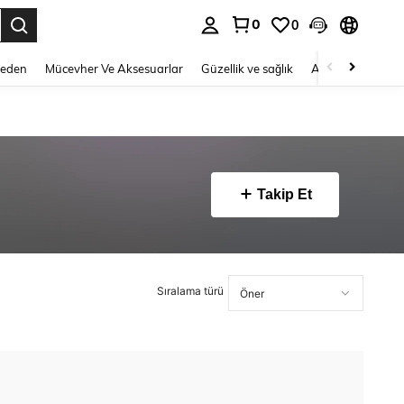
0
0
 to select.
Beden
Mücevher Ve Aksesuarlar
Güzellik ve sağlık
Ayakkabı
Ev T
Takip Et
Sıralama türü