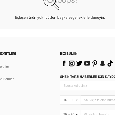
Eşleşen ürün yok. Lütfen başka seçeneklerle deneyin.
İZMETLERİ
BİZİ BULUN
rgiler
n
SHEIN TARZI HABERLER IÇIN KAY
an Sorular
TR + 90
TR + 90