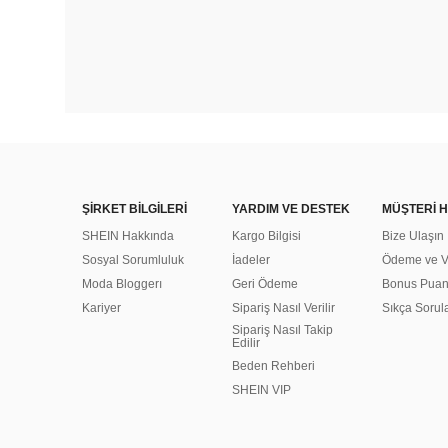
ŞİRKET BİLGİLERİ
YARDIM VE DESTEK
MÜŞTERİ H
SHEIN Hakkında
Kargo Bilgisi
Bize Ulaşın
Sosyal Sorumluluk
İadeler
Ödeme ve Ve
Moda Bloggerı
Geri Ödeme
Bonus Pua
Kariyer
Sipariş Nasıl Verilir
Sıkça Sorul
Sipariş Nasıl Takip
Edilir
Beden Rehberi
SHEIN VIP