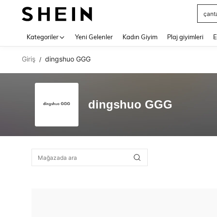
çant
Use up 
Kategoriler
Yeni Gelenler
Kadın Giyim
Plaj giyimleri
E
Giriş
dingshuo GGG
/
dingshuo GGG