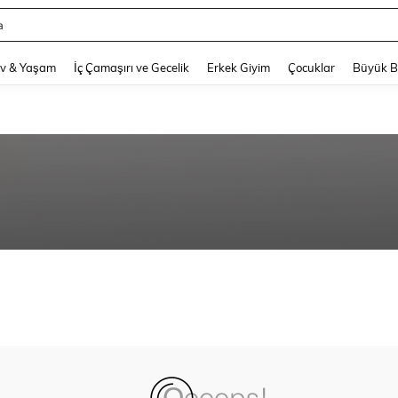
a
and down arrow keys to navigate search Son arama and Keşif Arama. Press Enter
v & Yaşam
İç Çamaşırı ve Gecelik
Erkek Giyim
Çocuklar
Büyük 