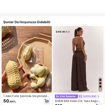
Şunlar Da Hoşunuza Gidebilir
6
1 Adet Fıstık Şeklinde Sıkıştırılabilir
En Çok Satanlar
SHEIN BAE
Stres Oyuncağı, Ofis Rahatlaması v
50
SHEIN BAE Kadın Dik Yaka Bağcıklı
,49TL
e Parti Etkileşimi İçin Uygun, Doğu
Günlük Düz Renk Moda Takımı, Ra