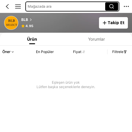
Mağazada ara
BLB
Takip Et
4.95
Ürün
Yorumlar
Öner
En Popüler
Fiyat
Filtrele
Eşleşen ürün yok
Lütfen başka seçeneklerle deneyin.