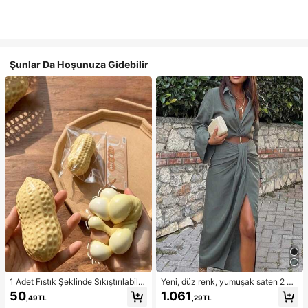
Şunlar Da Hoşunuza Gidebilir
1 Adet Fıstık Şeklinde Sıkıştırılabilir
Yeni, düz renk, yumuşak saten 2 pa
Stres Oyuncağı, Ofis Rahatlaması v
rçalı takım, ilkbahar/yaz ev giyimi, i
50
1.061
,49TL
,29TL
e Parti Etkileşimi İçin Uygun, Doğu
şe gidip gelme, müzik festivalleri ve