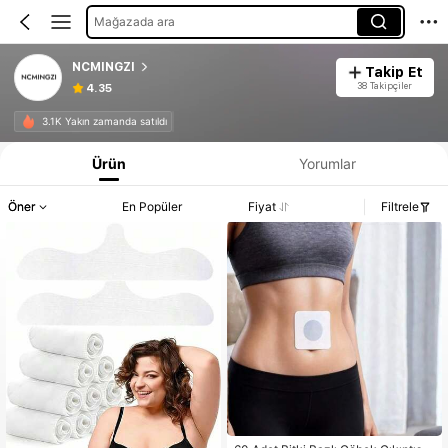
Mağazada ara
NCMINGZI
Takip Et
38 Takipçiler
4.35
3.1K Yakın zamanda satıldı
Ürün
Yorumlar
Öner
En Popüler
Fiyat
Filtrele