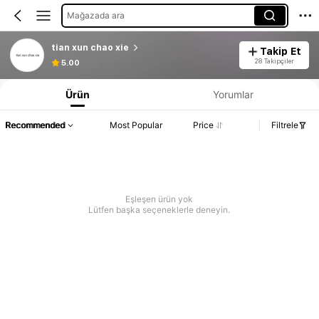
Mağazada ara
tian xun chao xie
Takip Et
28 Takipçiler
5.00
Ürün
Yorumlar
Recommended
Most Popular
Price
Filtrele
Eşleşen ürün yok
Lütfen başka seçeneklerle deneyin.