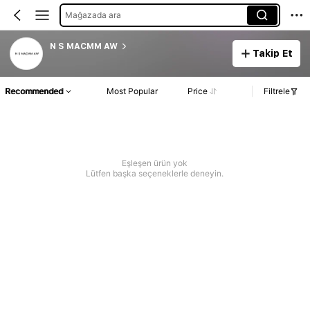
Mağazada ara
N S MACMM AW
Takip Et
Recommended
Most Popular
Price
Filtrele
Eşleşen ürün yok
Lütfen başka seçeneklerle deneyin.