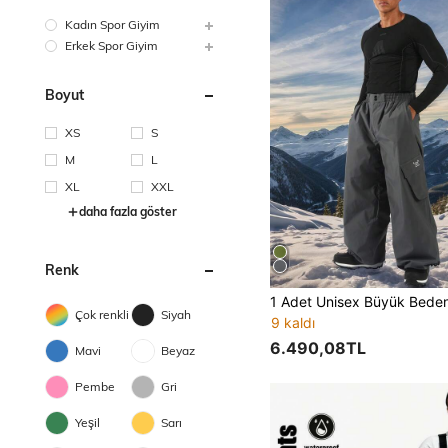
Kadın Spor Giyim
Erkek Spor Giyim
Boyut
XS
S
M
L
XL
XXL
daha fazla göster
Renk
Çok renkli
Siyah
9 kaldı
6.490,08TL
Mavi
Beyaz
Pembe
Gri
Yeşil
Sarı