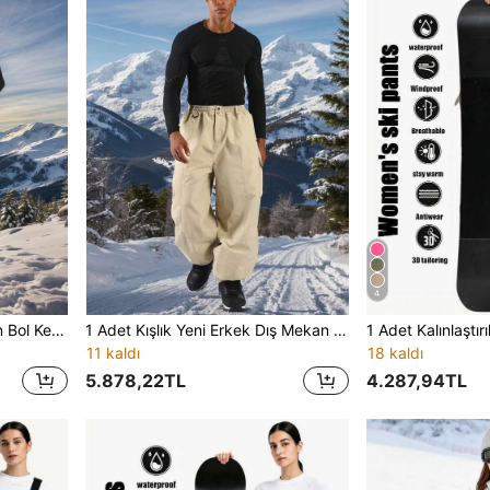
4
1 Adet Unisex Büyük Beden Bol Kesim Kargo Kayak Pantolonu, Tam Bel Lastikli ve Bağcıklı, Düğmeli Pat Kapanışlı, Çok Cepli Depolama Tasarımlı, Nefes Alan Bacak Yırtmaçlı, Ayarlanabilir Manşetli Paça, Güçlendirilmiş Dikişli, Minimalist Düz Renk Kesim, Çeşitli Kış Açık Hava Kar Sporları Aktiviteleri İçin Uygun
1 Adet Kışlık Yeni Erkek Dış Mekan Kayak Pantolonu, Kayak ve Dağcılık Pantolonu, Kadın Kışlık Dış Mekan Kayak İş Pantolonu, Unisex, Dış Mekan Etkinlikleri İçin Uygun, Makinede Yıkanabilir, Kayak Ekipmanı, Sıcak Kıyafet, Spor Stil Pantolon, Güçlendirilmiş Yapı, Fonksiyonel Kar Pantolonu, Kar Ekipmanı, Snowboard, Kış Yürüyüşü ve Diğer Dış Mekan Etkinlikleri İçin Uygun, Kışlık Kayak Kıyafeti
11 kaldı
18 kaldı
5.878,22TL
4.287,94TL