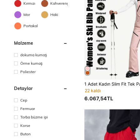
Kırmızı
Kahverengi
Mor
Haki
Portakal
Malzeme
dokuma kumaş
Örme kumaş
Poliester
Detaylar
22 kaldı
6.067,54TL
Cep
Fermuar
Torba büzme ipi
Korse
Buton