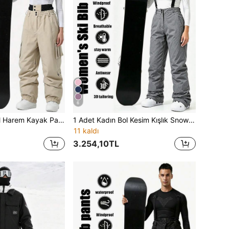
6
1 Adet Unisex Bol Harem Kayak Pantolonu, Yüksek Bel Kar Eteği Yapısı, Çoklu Kargo Cepli, Bacak Havalandırma Ağlı, Kargo Stil Spor Pantolon
1 Adet Kadın Bol Kesim Kışlık Snowboard Pantolonu, Sportif Stil, Çıkarılabilir Askılı Spor Pantolon
11 kaldı
3.254,10TL