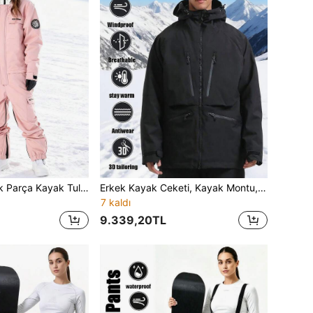
1 Adet Unisex Tek Parça Kayak Tulumu, Kargo Stili, Kayıp Önleyici Tasarımlı Çoklu Kapaklı Fermuarlı Depolama Cepleri, Güçlendirilmiş Dikiş Yapısı, Gövde Rozet Yama Süsü, Düşük Omuzlu ve Yan Yırtmaçlı Etek, Tek Kayak ve Çift Kayak İçin Uygun, Kar Seyahati ve Açık Hava Etkinlikleri İçin Çiftlere Özel Spor Kar Tulumu
Erkek Kayak Ceketi, Kayak Montu, Nefes Alabilen Kol Altı Fermuarlı, Kayıp Önleyici Fermuarlı Cepli, Kışlık Kapüşonlu Dağ Ceketi, Açık Hava Kayak Giyimi, Spor Giyim, Açık Hava Aktiviteleri ve Kış Kayak Ekipmanları İçin Uygun, Güçlendirilmiş Yapı, Fonksiyonel Kayak Ekipmanı, Kar Giyimi, Kadın Kayak Giyimi Siyah
7 kaldı
9.339,20TL