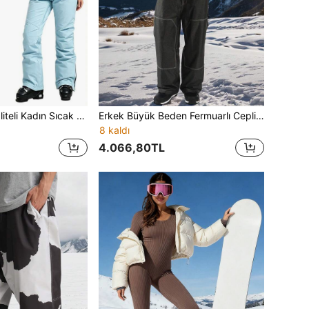
1 Adet Yüksek Kaliteli Kadın Sıcak Tutan Kayak Pantolonu, Çıkarılabilir Askılı, Kışlık Sıcaklık, Cepli, Düz Renk Tasarım, Outdoor Sporlara Uygun, Erkek Spor Ekipmanı, Kayak İş Pantolonu, Kayak Kıyafeti, Kadın Kayak Seti
Erkek Büyük Beden Fermuarlı Cepli Kayak Pantolonu, Kış Sporları Kayak Kıyafeti, Dış Mekan Etkinlikleri İçin Uygun, Kış Kayak Ekipmanı, Güçlendirilmiş Yapı, Fonksiyonel Kayak Teçhizatı, Kar Ekipmanı, Kar Kıyafeti
8 kaldı
4.066,80TL