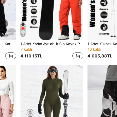
4
Erkek Kışlık Kayak Pantolonu, Kar İş Pantolonu, Kaybolma Önleyici Fermuarlı Cepler, Dış Mekan Kayak Kıyafeti, Spor Giyim, Dış Mekan Etkinlikleri ve Kış Kayakçılığına Uygun, Güçlendirilmiş Yapı, Fonksiyonel Kayak Ekipmanı, Kar Ekipmanı, Kadın Kayak Pantolonu
1 Adet Kadın Ayrılabilir Bib Kayak Pantolonu, Çapraz Ayarlanabilir Elastik Omuz Askılı, Kar Geçirmez Yüksek Bel Yapılı, Çift Yan Fermuarlı Kaybolma Önleyici Depolama Cepli, İç Bacak Nefes Alan Fermuarlı, Paça Açıklığı Ayar Fermuarlı, Bel Uyumlu Kar Eteği, Güçlendirilmiş Dikişli, Bol Düz Bacak Kesim, Tek/Çift Board Kar Outdoor Günlük Spor Bib Uzun Pantolon
7 kaldı
16 kaldı
4.110,15TL
4.005,88TL