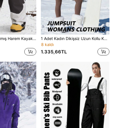
1 Adet Kalınlaştırılmış Harem Kayak Pantolonu, Unisex Bol Geniş Paça Kesim, Ayarlanabilir Kordonlu Bel ve Fermuarlı Depolama Cepleri, Pantolon Gövdesinde Güçlendirilmiş Dikişler, Çiftler İçin Uyumlu Kombin, Snowboard ve Günlük Spor Stili İçin Uygun, Unisex Fonksiyonel Outdoor Kar Pantolonu
1 Adet Kadın Dikişsiz Uzun Kollu Kayak Tulumu, Yoga Tulumu, Dar Fitness Antrenman Spor Kıyafeti, Esnek Şekillendirici Giysi, İç ve Dış Mekan Kullanımına Uygun, Koşu, Yürüyüş, Dış Mekan Sporları, Kışlık Dış Mekan Kayak Ekipmanı, Fonksiyonel Kayak Tulumu, Kar Ekipmanı
8 kaldı
1.335,66TL