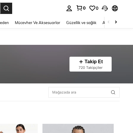
0
0
 to select.
Beden
Mücevher Ve Aksesuarlar
Güzellik ve sağlık
Ayakkabı
Ev T
Takip Et
720 Takipçiler