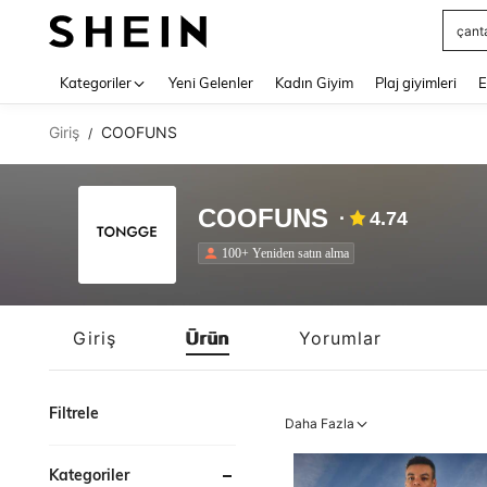
Squs
Use up 
Kategoriler
Yeni Gelenler
Kadın Giyim
Plaj giyimleri
E
Giriş
COOFUNS
/
COOFUNS
4.74
100+ Yeniden satın alma
Giriş
Ürün
Yorumlar
Filtrele
Daha Fazla
Kategoriler