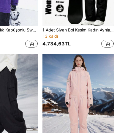
1 Parça Kadın Kışlık Kapüşonlu Sweatshirt Kayak Montu, Bağcıklı Yüksek Yaka, Açık Hava Kayak Üstü, Açık Hava Kayak Montu, Kaplamalı Fermuarlı Kaymayı Önleyici Tasarım, Fermuarlı Cepli Kayak Montu, Kış Sporları Kayak Giysileri, Spor Giyim, Açık Hava Aktiviteleri İçin Uygun, Kış Kayak Ekipmanları, Güçlendirilmiş Yapı, Fonksiyonel Kayak Ekipmanları, Kar Ekipmanları, Kayak Giysileri Kadın Kayak Kıyafetleri
1 Adet Siyah Bol Kesim Kadın Ayrılabilir Askılı Kayak Pantolonu, Çoklu Tokalı Kar Geçirmez Yüksek Bel, Ayarlanabilir Elastik Omuz Askılı, Tek Taraflı Kargo Cep + Fermuarlı Depolama Cebi, Güçlendirilmiş Dikiş İşçiliği, Bol Düz Geniş Paça Kesim, Single Board/Double Board Kayak İçin Uygun, Kar ve Outdoor Boş Zaman Sporları İçin Askılı Uzun Pantolon, Çeşitli Kış Outdoor Kar Aktiviteleri İçin Uygun
13 kaldı
4.734,63TL