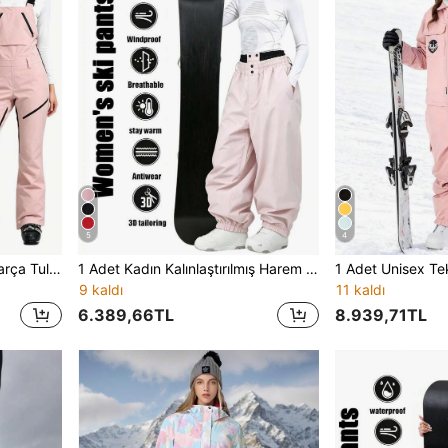
5
4
1 Adet Kadın Slim Fit Tek Parça Tulum Kayak Pantolonu, Ayarlanabilir Omuz Askılı Güçlendirilmiş Tasarım, Çoklu Fermuarlı Depolama Cepli, Hepsi Bir Arada Kar Sporları Uzun Pantolon, Çeşitli Kış Kar Açık Hava Aktiviteleri İçin Uygun, Minimalist Günlük Stil Tek/Çift Board Uyumlu Tulum Kayak Pantolonu
1 Adet Kadın Kalınlaştırılmış Harem Kayak Pantolonu, Bol Geniş Paça Kesim, Fermuarlı Saklama Cepli Ayarlanabilir Bel, Güçlendirilmiş Dikiş Yapısı, Çiftler İçin Kar Alanı Kombini, Snowboard, Kar Seyahati ve Dış Mekan Kullanıma Uygun Çok Amaçlı Spor Uzun Pantolon
9 kaldı
11 kaldı
6.389,66TL
8.939,71TL