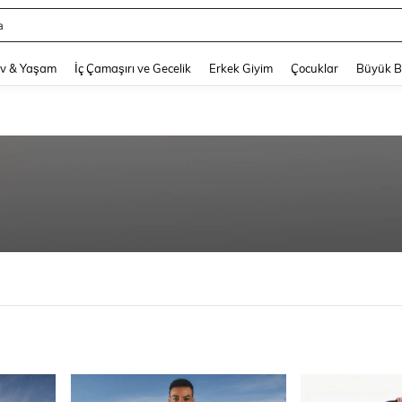
hy
and down arrow keys to navigate search Son arama and Keşif Arama. Press Enter
v & Yaşam
İç Çamaşırı ve Gecelik
Erkek Giyim
Çocuklar
Büyük 