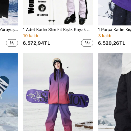
1 Adet Unisex Bol Outdoor Yürüyüş ve Kayak Harem Pantolonu, Süper Bol Spor Kargo Pantolon, Erkek ve Kadın Outdoor Aktiviteleri İçin Uygun, Makinede Yıkanabilir, Kışlık Kayak Pantolonu, Kayak Ekipmanı, Sıcak Tutan Giyim, Spor Stil Pantolon, Güçlendirilmiş Yapı, Fonksiyonel Kayak Pantolonu, Erkek Kışlık Giyim
1 Adet Kadın Slim Fit Kışlık Kayak Pantolonu, 4 Yönlü Esnek, Kış Kayak ve Snowboard İçin Uygun, Kadın Spor Pantolonu, Outdoor Kayak Tulumu, Kayak Ekipmanı, Sıcak Kıyafet, Fonksiyonel Kayak Tulumu, Kar Ekipmanı, Spor Pantolonu, Kayak Tulumu
10 kaldı
3 kaldı
6.572,94TL
6.520,26TL