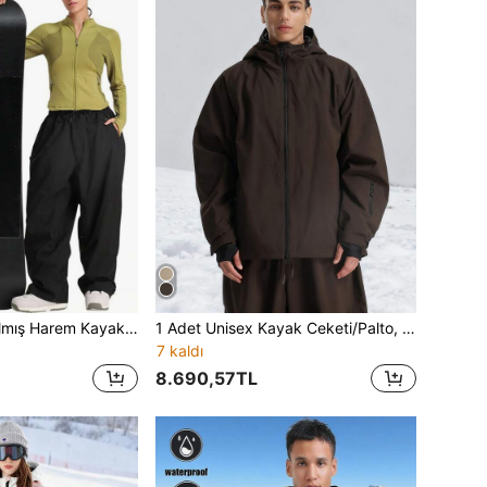
1 Adet Kalınlaştırılmış Harem Kayak Pantolonu, Unisex Bol Geniş Paça Kesim, Ayarlanabilir Bağcıklı Bel ve Fermuarlı Depolama Cepleri ile Donatılmış, Güçlendirilmiş Dikişli, Çiftlere Uygun Eşleşen Stil, Snowboard, Günlük Spor ve Dış Mekan Kullanımı İçin Fonksiyonel Kar Pantolonu, Erkek ve Kadın
1 Adet Unisex Kayak Ceketi/Palto, Koltuk Altı Havalandırma Fermuarlı ve Kaybolma Önleyici Fermuarlı Cepli Kışlık Kapüşonlu Ceket, Erkek Snowboard Üstü, Outdoor Sporlar ve Kış Kayakçılığına Uygun, Güçlendirilmiş Yapı, Fonksiyonel Kayak Ekipmanı, Kar Ekipmanı
7 kaldı
8.690,57TL