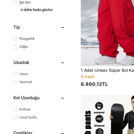
İpli Bel
daha fazla göster
Tip
Rüzgarlık
Diğer
Uzunluk
Uzun
6 kaldı
Normal
6.890,12TL
Kol Uzunluğu
Kolsuz
Uzun kollu
Özellikler