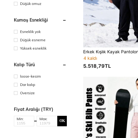
Düşük omuz
Kumaş Esnekliği
Esneklik yok
Düşük esneme
Yüksek esneklik
4 kaldı
Kalıp Türü
5.518,79TL
loose-kesim
Dar kalıp
Oversize
Fiyat Aralığı (TRY)
Min:
Max:
OK