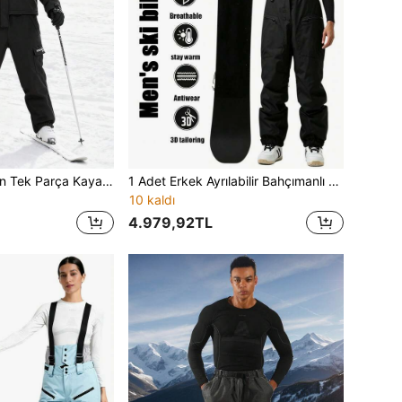
Yetişkin Çiftler İçin Tek Parça Kayak Tulumu, Güçlendirilmiş Yapılı Kışlık Kayak Ekipmanı, Tam Fonksiyonel Kayak ve Kar Ekipmanları, Spor
1 Adet Erkek Ayrılabilir Bahçımanlı Kayak Pantolonu, Çapraz Ayarlanabilir Omuz Askıları, Yüksek Bel Kar Geçirmez Tasarım, Çift Yan Fermuarlı Depolama Cepleri, İç Bacak Havalandırma Fermuarları, Ayarlanabilir Paça Fermuarları, Bel Kar Eteği Yapısı, Güçlendirilmiş Dikişler, Bol Düz Kesim, Tek/Çift Board Açık Hava Kar Sporları Bahçıman Pantolonu
10 kaldı
4.979,92TL