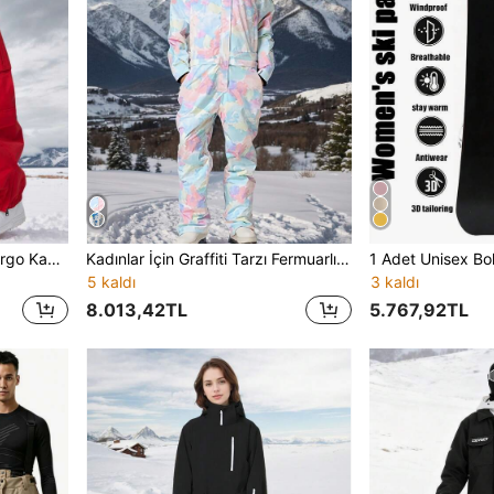
1 Adet Unisex Süper Bol Kargo Kayak Pantolonu, Hip-Hop Geniş Paça Manşetli Kesim, Çoklu Kargo Saklama Cepli, Çoklu Düğme Ayarlı ve Kordonlu Bel, Güçlendirilmiş Dikiş Yapısı, Sokak Stili, Çeşitli Kış Dış Mekan Kar Aktiviteleri İçin Uygun Çift Spor Kar Pantolonu
Kadınlar İçin Graffiti Tarzı Fermuarlı Cepli ve Ayrılabilir Kapüşonlu Tek Parça Kayak Takımı, Kar Sporları İçin Uygun, Kış Dış Mekan Kadın Kayak Takımı, Kayıp Önleyici Kapalı Fermuar Tasarımı, Fermuarlı Cepli Kayak Takımı Seti, Kış Sporları Kayak Takımı, Dış Mekan Etkinlikleri ve Spor Giyim İçin Uygun, Kış Kayak Ekipmanı, Güçlendirilmiş Yapı, Fonksiyonel Kayak Ekipmanı, Kar Ekipmanı, Kadın Kayak Takımı Seti
5 kaldı
3 kaldı
8.013,42TL
5.767,92TL