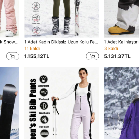
1 Adet Kadın Bol Kesim Kışlık Snowboard Pantolonu, Sportif Stil, Çıkarılabilir Askılı Spor Pantolon
1 Adet Kadın Dikişsiz Uzun Kollu Fermuarlı Kayak Tulumu, Yoga Tulumu, Fitness Antrenman Spor Kıyafeti, Esnek Vücut Şekillendirici, İç ve Dış Mekan Kullanımına Uygun, Koşu, Yürüyüş, Dış Mekan Aktiviteleri, Kışlık Dış Mekan Kayak Ekipmanı, Fonksiyonel Kayak Tulumu, Kar Ekipmanı
11 kaldı
3 kaldı
1.155,12TL
5.131,37TL