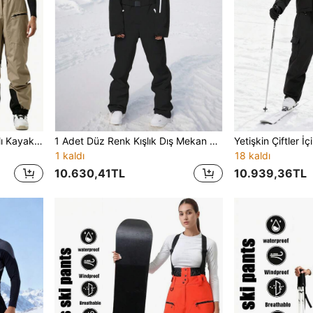
1 Adet Erkek Ayrılabilir Askılı Kayak Pantolonu, Çapraz Ayarlanabilir Omuz Askıları, Yüksek Bel Kar Geçirmez Tasarım, Çift Yan Fermuarlı Saklama Cepleri, İç Bacak Havalandırma Fermuarları, Ayarlanabilir Paça Fermuarları, Bel Kar Eteği Yapısı, Güçlendirilmiş Dikişler, Bol Düz Kesim, Tek/Çift Board Açık Hava Kar Sporları Tulum Pantolon
1 Adet Düz Renk Kışlık Dış Mekan Kadın Tek Parça Kayak Tulumu, Kaybolma Karşıtı Fermuar Tasarımlı, Fermuarlı Cepli Kayak Tulum Seti, Kış Sporları İçin İdeal Dış Mekan Kayak Kıyafeti, Fonksiyonel Kışlık Kayak Ekipmanı, Güçlendirilmiş Yapı, Kar Ekipmanı
1 kaldı
18 kaldı
10.630,41TL
10.939,36TL