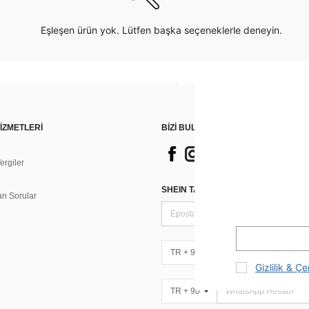
Eşleşen ürün yok. Lütfen başka seçeneklerle deneyin.
İZMETLERİ
BİZİ BULUN
rgiler
n
SHEIN TARZI HABERLER IÇIN KAY
an Sorular
TR + 90
Gizlilik & Çe
TR + 90