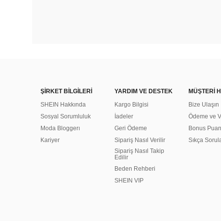
ŞİRKET BİLGİLERİ
YARDIM VE DESTEK
MÜŞTERİ H
SHEIN Hakkında
Kargo Bilgisi
Bize Ulaşın
Sosyal Sorumluluk
İadeler
Ödeme ve Ve
Moda Bloggerı
Geri Ödeme
Bonus Pua
Kariyer
Sipariş Nasıl Verilir
Sıkça Sorul
Sipariş Nasıl Takip
Edilir
Beden Rehberi
SHEIN VIP