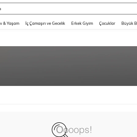
a
and down arrow keys to navigate search Son arama and Keşif Arama. Press Enter
v & Yaşam
İç Çamaşırı ve Gecelik
Erkek Giyim
Çocuklar
Büyük 