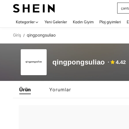
çant
Use up 
Kategoriler
Yeni Gelenler
Kadın Giyim
Plaj giyimleri
E
Giriş
qingpongsuliao
/
qingpongsuliao
4.42
Ürün
Yorumlar