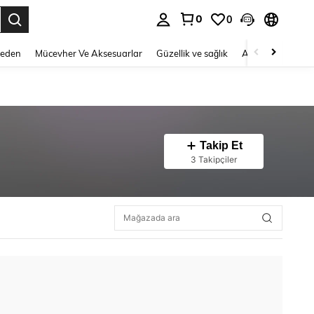
0
0
 to select.
Beden
Mücevher Ve Aksesuarlar
Güzellik ve sağlık
Ayakkabı
Ev T
Takip Et
3 Takipçiler