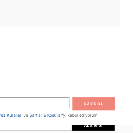
UYGULAMA
DOLUN
Abone ol
KAYDOL
Abone Ol
rez Kuralları
 ve 
Şartlar & Koşullar
'yi kabul ediyorum.
Abone ol