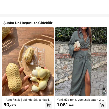
Şunlar Da Hoşunuza Gidebilir
1 Adet Fıstık Şeklinde Sıkıştırılabilir
Yeni, düz renk, yumuşak saten 2 pa
Stres Oyuncağı, Ofis Rahatlaması v
rçalı takım, ilkbahar/yaz ev giyimi, i
50
1.061
,49TL
,29TL
e Parti Etkileşimi İçin Uygun, Doğu
şe gidip gelme, müzik festivalleri ve