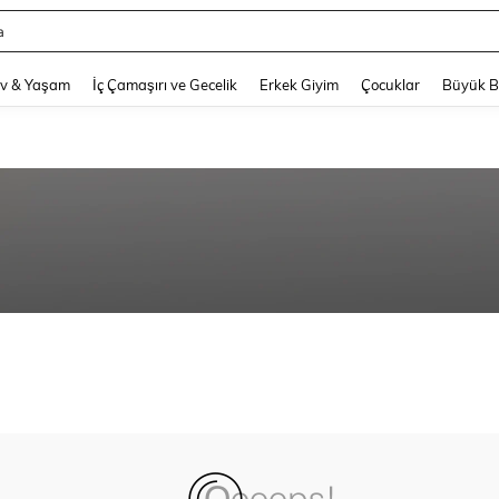
a
and down arrow keys to navigate search Son arama and Keşif Arama. Press Enter
v & Yaşam
İç Çamaşırı ve Gecelik
Erkek Giyim
Çocuklar
Büyük 