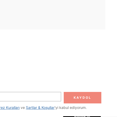
UYGULAMA
DOLUN
Abone ol
KAYDOL
Abone Ol
rez Kuralları
 ve 
Şartlar & Koşullar
'yi kabul ediyorum.
Abone ol