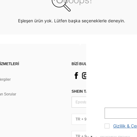
Eşleşen ürün yok. Lütfen başka seçeneklerle deneyin.
İZMETLERİ
BİZİ BULUN
rgiler
n
SHEIN TARZI HABERLER IÇIN KAY
an Sorular
TR + 90
Gizlilik & Çe
TR + 90