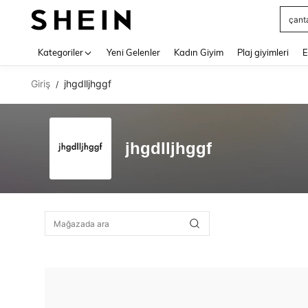
çant
Use up 
Kategoriler
Yeni Gelenler
Kadın Giyim
Plaj giyimleri
E
Giriş
jhgdlljhggf
/
jhgdlljhggf