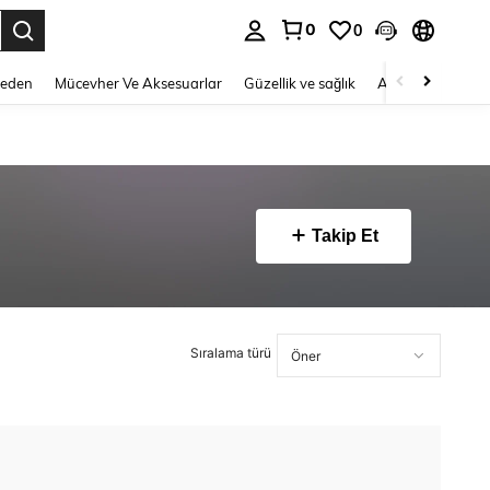
0
0
 to select.
Beden
Mücevher Ve Aksesuarlar
Güzellik ve sağlık
Ayakkabı
Ev T
Takip Et
Sıralama türü