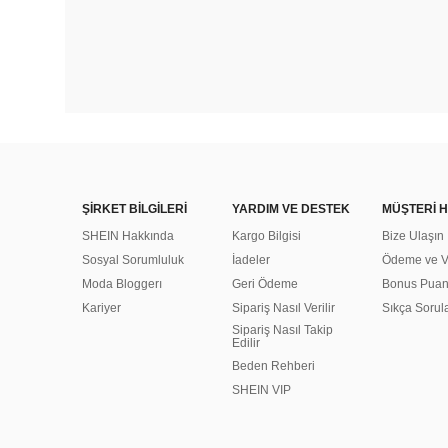
ŞİRKET BİLGİLERİ
YARDIM VE DESTEK
MÜŞTERİ H
SHEIN Hakkında
Kargo Bilgisi
Bize Ulaşın
Sosyal Sorumluluk
İadeler
Ödeme ve Ve
Moda Bloggerı
Geri Ödeme
Bonus Pua
Kariyer
Sipariş Nasıl Verilir
Sıkça Sorul
Sipariş Nasıl Takip
Edilir
Beden Rehberi
SHEIN VIP