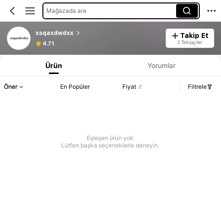
Mağazada ara
xsqaxdwdxx
Takip Et
2 Takipçiler
4.71
Ürün
Yorumlar
Öner
En Popüler
Fiyat
Filtrele
Eşleşen ürün yok
Lütfen başka seçeneklerle deneyin.