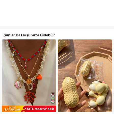
Şunlar Da Hoşunuza Gidebilir
7,13TL tasarruf edin