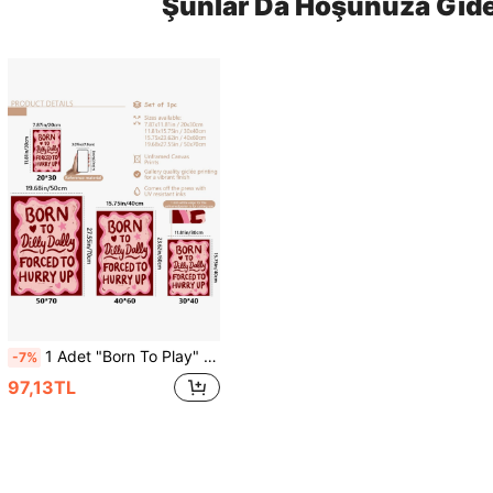
Şunlar Da Hoşunuza Gide
1 Adet "Born To Play" Poster: Koridor Duvar Dekoru, Dopamin Posteri, Vintage Daire Dekorasyonu
-7%
97,13TL