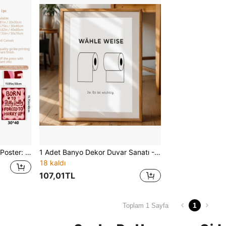
Vintage Daire Dekorasyonu
1 Adet Banyo Dekor Duvar Sanatı - Banyo ve Misafir Banyosu Dekor Poster ve Sanat Baskısı - Banyo Dekor Tablosu - Komik Tuvalet Kağıdı Sanatı
18 kaldı
107,01TL
1
Toplam 1 Sayfa