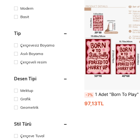
Modern
Basit
Tip
Çerçevesiz Boyama
Asılı Boyama
Çerçeveli resim
Desen Tipi
Mektup
1 Adet "Born To Play" Poster: Koridor Duvar Dekoru, Dopamin Posteri, 
-7%
Grafik
97,13TL
Geometrik
Stil Türü
Çerçeve Tuval