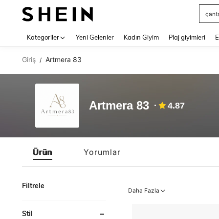
çant
Use up 
Kategoriler
Yeni Gelenler
Kadın Giyim
Plaj giyimleri
E
Giriş
Artmera 83
/
Artmera 83
4.87
Ürün
Yorumlar
Filtrele
Daha Fazla
Stil