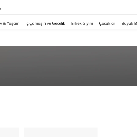
a
and down arrow keys to navigate search Son arama and Keşif Arama. Press Enter
v & Yaşam
İç Çamaşırı ve Gecelik
Erkek Giyim
Çocuklar
Büyük 