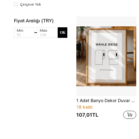
Çerçeve Yok
Fiyat Aralığı (TRY)
Min:
Max:
OK
1 Adet Banyo Dekor Duvar Sanatı - Banyo ve Misafir Banyosu Dekor Poster ve Sanat Baskısı - Banyo Dekor Tablosu - Komik Tuvalet Kağıdı Sanatı
18 kaldı
107,01TL