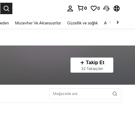
0
0
 to select.
Beden
Mücevher Ve Aksesuarlar
Güzellik ve sağlık
Ayakkabı
Ev T
Takip Et
32 Takipçiler