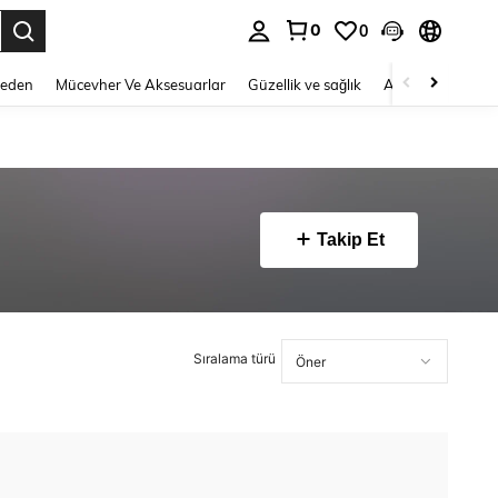
0
0
 to select.
Beden
Mücevher Ve Aksesuarlar
Güzellik ve sağlık
Ayakkabı
Ev T
Takip Et
Sıralama türü