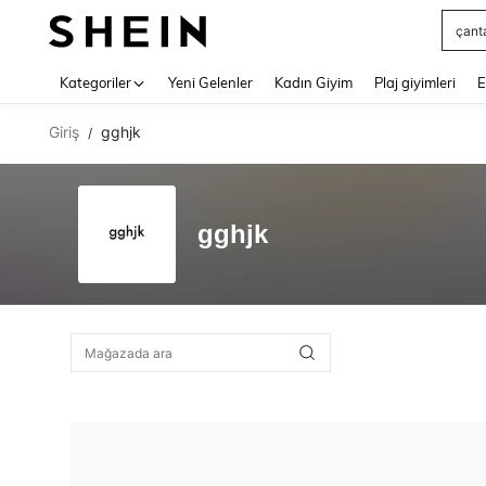
çant
Use up 
Kategoriler
Yeni Gelenler
Kadın Giyim
Plaj giyimleri
E
Giriş
gghjk
/
gghjk