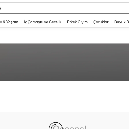
a
and down arrow keys to navigate search Son arama and Keşif Arama. Press Enter
v & Yaşam
İç Çamaşırı ve Gecelik
Erkek Giyim
Çocuklar
Büyük 