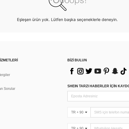
Eşleşen ürün yok. Lütfen başka seçeneklerle deneyin.
İZMETLERİ
BİZİ BULUN
rgiler
n
SHEIN TARZI HABERLER IÇIN KAY
an Sorular
TR + 90
TR + 90