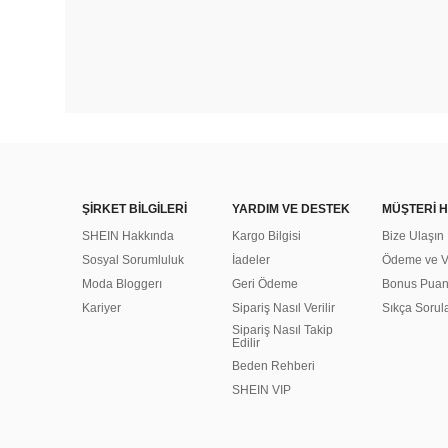
ŞİRKET BİLGİLERİ
YARDIM VE DESTEK
MÜŞTERİ H
SHEIN Hakkında
Kargo Bilgisi
Bize Ulaşın
Sosyal Sorumluluk
İadeler
Ödeme ve Ve
Moda Bloggerı
Geri Ödeme
Bonus Pua
Kariyer
Sipariş Nasıl Verilir
Sıkça Sorul
Sipariş Nasıl Takip
Edilir
Beden Rehberi
SHEIN VIP