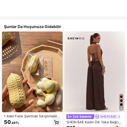
Şunlar Da Hoşunuza Gidebilir
6
1 Adet Fıstık Şeklinde Sıkıştırılabilir
En Çok Satanlar
SHEIN BAE
Stres Oyuncağı, Ofis Rahatlaması v
50
SHEIN BAE Kadın Dik Yaka Bağcıklı
,49TL
e Parti Etkileşimi İçin Uygun, Doğu
Günlük Düz Renk Moda Takımı, Ra