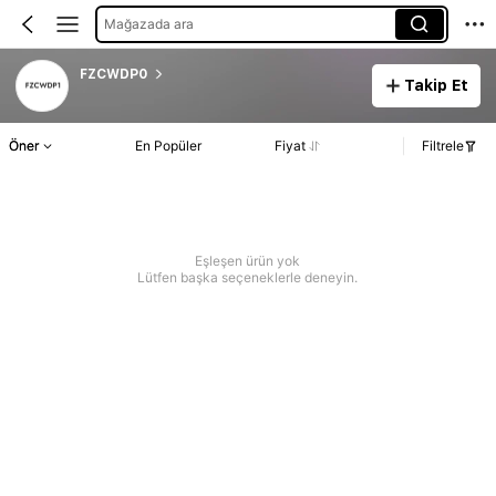
Mağazada ara
FZCWDP0
Takip Et
Öner
En Popüler
Fiyat
Filtrele
Eşleşen ürün yok
Lütfen başka seçeneklerle deneyin.