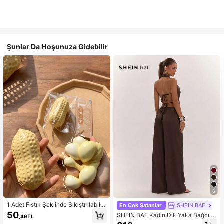
Şunlar Da Hoşunuza Gidebilir
6
1 Adet Fıstık Şeklinde Sıkıştırılabilir
En Çok Satanlar
SHEIN BAE
Stres Oyuncağı, Ofis Rahatlaması v
50
SHEIN BAE Kadın Dik Yaka Bağcıklı
,49TL
e Parti Etkileşimi İçin Uygun, Doğu
Günlük Düz Renk Moda Takımı, Ra