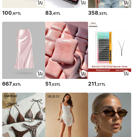
100
83
358
,97TL
,41TL
,33TL
667
51
211
,83TL
,03TL
,27TL