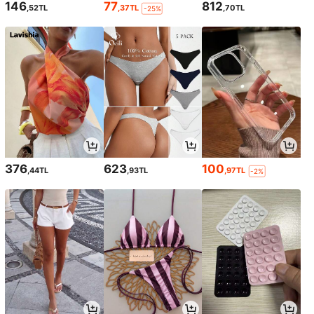
146
77
812
,52TL
,37TL
,70TL
-25%
376
623
100
,44TL
,93TL
,97TL
-2%