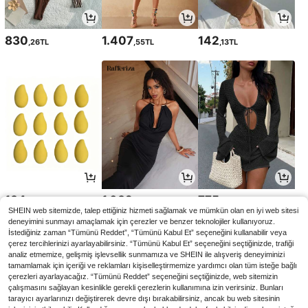
830
1.407
142
,26TL
,55TL
,13TL
134
1.032
775
,99TL
,20TL
,39TL
SHEIN web sitemizde, talep ettiğiniz hizmeti sağlamak ve mümkün olan en iyi web sitesi
deneyimini sunmayı amaçlamak için çerezler ve benzer teknolojiler kullanıyoruz.
İstediğiniz zaman “Tümünü Reddet”, “Tümünü Kabul Et” seçeneğini kullanabilir veya
çerez tercihlerinizi ayarlayabilirsiniz. “Tümünü Kabul Et” seçeneğini seçtiğinizde, trafiği
analiz etmemize, gelişmiş işlevsellik sunmamıza ve SHEIN ile alışveriş deneyiminizi
tamamlamak için içeriği ve reklamları kişiselleştirmemize yardımcı olan tüm isteğe bağlı
çerezleri ayarlayacağız. “Tümünü Reddet” seçeneğini seçtiğinizde, web sitemizin
çalışmasını sağlayan kesinlikle gerekli çerezlerin kullanımına izin verirsiniz. Bunları
tarayıcı ayarlarınızı değiştirerek devre dışı bırakabilirsiniz, ancak bu web sitesinin