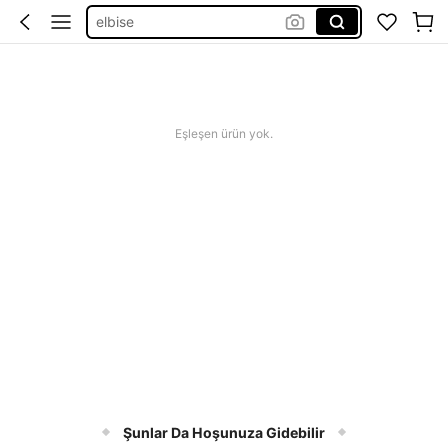
squihy
bikini
squishy
abiye
Eşleşen ürün yok.
Şunlar Da Hoşunuza Gidebilir