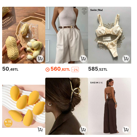
50
560
585
,49TL
,82TL
,52TL
-2%