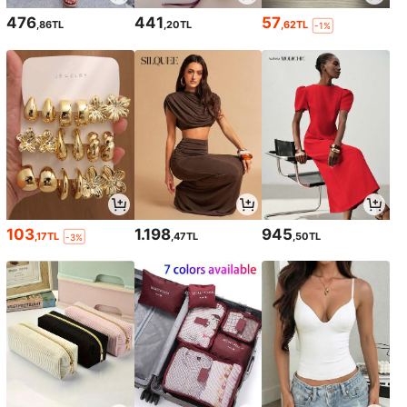
476
441
57
,86TL
,20TL
,62TL
-1%
103
1.198
945
,17TL
,47TL
,50TL
-3%