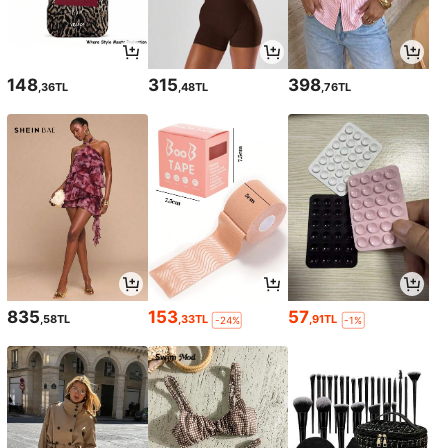
148
315
398
,36TL
,48TL
,76TL
835
153
57
,58TL
,33TL
,91TL
-24%
-1%