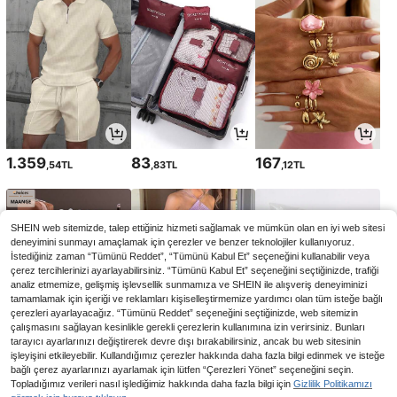
1.359
83
167
,54TL
,83TL
,12TL
SHEIN web sitemizde, talep ettiğiniz hizmeti sağlamak ve mümkün olan en iyi web sitesi
deneyimini sunmayı amaçlamak için çerezler ve benzer teknolojiler kullanıyoruz.
İstediğiniz zaman “Tümünü Reddet”, “Tümünü Kabul Et” seçeneğini kullanabilir veya
çerez tercihlerinizi ayarlayabilirsiniz. “Tümünü Kabul Et” seçeneğini seçtiğinizde, trafiği
analiz etmemize, gelişmiş işlevsellik sunmamıza ve SHEIN ile alışveriş deneyiminizi
tamamlamak için içeriği ve reklamları kişiselleştirmemize yardımcı olan tüm isteğe bağlı
çerezleri ayarlayacağız. “Tümünü Reddet” seçeneğini seçtiğinizde, web sitemizin
çalışmasını sağlayan kesinlikle gerekli çerezlerin kullanımına izin verirsiniz. Bunları
tarayıcı ayarlarınızı değiştirerek devre dışı bırakabilirsiniz, ancak bu web sitesinin
işleyişini etkileyebilir. Kullandığımız çerezler hakkında daha fazla bilgi edinmek ve isteğe
312
2.008
52
bağlı çerez ayarlarınızı ayarlamak için lütfen “Çerezleri Yönet” seçeneğini seçin.
,72TL
,15TL
,40TL
-2%
Topladığımız verileri nasıl işlediğimiz hakkında daha fazla bilgi için
Gizlilik Politikamızı