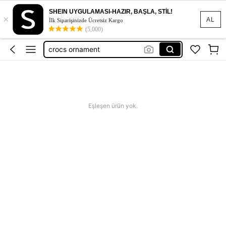
SHEIN UYGULAMASI-HAZIR, BAŞLA, STİL!
×
crocs charms
AL
İlk Siparişinizde Ücretsiz Kargo
(5,000)
crocs charm
crocs ornament
crocs accessories
crocs aksesuar
crocs charms
Eşleşen ürün yok.
crocs charm