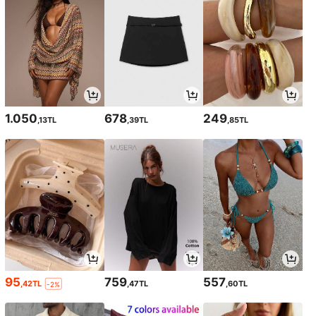
1.050
678
249
,13TL
,39TL
,85TL
95
759
557
,42TL
,47TL
,60TL
-2%