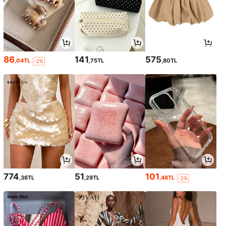
86
141
575
,04TL
,75TL
,80TL
-2%
774
51
101
,36TL
,29TL
,48TL
-2%