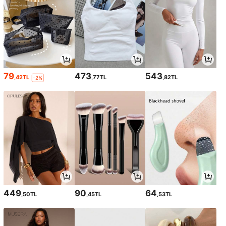
79
473
543
,42TL
,77TL
,82TL
-2%
449
90
64
,50TL
,45TL
,53TL