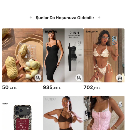
Şunlar Da Hoşunuza Gidebilir
50
935
702
,74TL
,41TL
,11TL