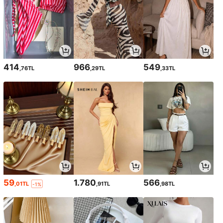
414
966
549
,76TL
,29TL
,33TL
59
1.780
566
,01TL
,91TL
,98TL
-1%