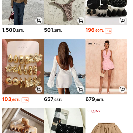
1.500
501
196
,18TL
,35TL
,90TL
-1%
103
657
679
,69TL
,98TL
,49TL
-3%