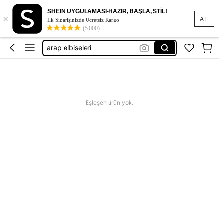
hijab dress
SHEIN UYGULAMASI-HAZIR, BAŞLA, STİL!
×
abaya
AL
İlk Siparişinizde Ücretsiz Kargo
(5,000)
ferace
arap elbiseleri
tesettür giyim
hijab dress
abaya
Eşleşen ürün yok.