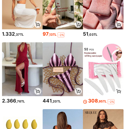
1.332
97
51
,37TL
,13TL
,03TL
-2%
2.366
441
308
,76TL
,20TL
,95TL
-2%