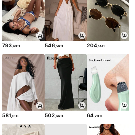
793
546
204
,49TL
,56TL
,14TL
581
502
64
,13TL
,66TL
,20TL