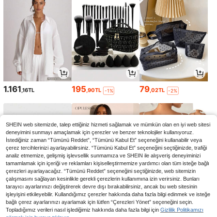
1.161
195
79
,16TL
,90TL
,02TL
-1%
-2%
SHEIN web sitemizde, talep ettiğiniz hizmeti sağlamak ve mümkün olan en iyi web sitesi
deneyimini sunmayı amaçlamak için çerezler ve benzer teknolojiler kullanıyoruz.
İstediğiniz zaman “Tümünü Reddet”, “Tümünü Kabul Et” seçeneğini kullanabilir veya
çerez tercihlerinizi ayarlayabilirsiniz. “Tümünü Kabul Et” seçeneğini seçtiğinizde, trafiği
analiz etmemize, gelişmiş işlevsellik sunmamıza ve SHEIN ile alışveriş deneyiminizi
tamamlamak için içeriği ve reklamları kişiselleştirmemize yardımcı olan tüm isteğe bağlı
çerezleri ayarlayacağız. “Tümünü Reddet” seçeneğini seçtiğinizde, web sitemizin
çalışmasını sağlayan kesinlikle gerekli çerezlerin kullanımına izin verirsiniz. Bunları
tarayıcı ayarlarınızı değiştirerek devre dışı bırakabilirsiniz, ancak bu web sitesinin
işleyişini etkileyebilir. Kullandığımız çerezler hakkında daha fazla bilgi edinmek ve isteğe
736
447
251
bağlı çerez ayarlarınızı ayarlamak için lütfen “Çerezleri Yönet” seçeneğini seçin.
,97TL
,23TL
,33TL
-2%
Topladığımız verileri nasıl işlediğimiz hakkında daha fazla bilgi için
Gizlilik Politikamızı