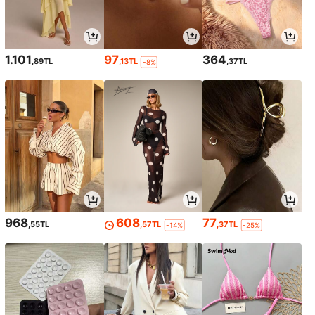
1.101
97
364
,89TL
,13TL
,37TL
-8%
968
608
77
,55TL
,57TL
,37TL
-14%
-25%