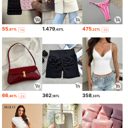
55
1.479
475
,97TL
,43TL
,22TL
-1%
-2%
66
362
358
,40TL
,18TL
,33TL
-2%