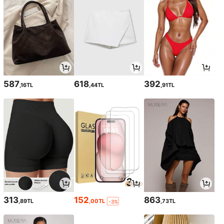
587
618
392
,16TL
,44TL
,91TL
313
152
863
,89TL
,00TL
,73TL
-3%