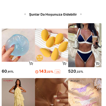
Şunlar Da Hoşunuza Gidebilir
60
143
520
,91TL
,22TL
,22TL
-2%