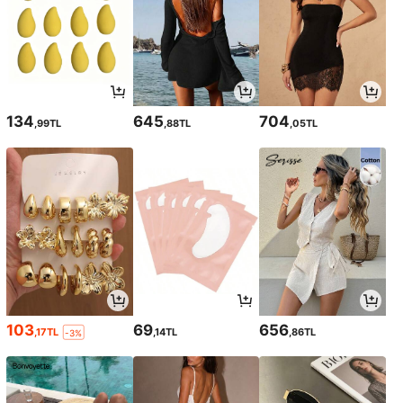
134
645
704
,99TL
,88TL
,05TL
103
69
656
,17TL
,14TL
,86TL
-3%