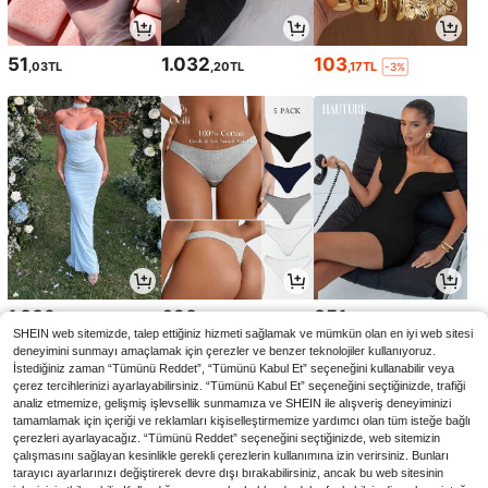
51
1.032
103
,03TL
,20TL
,17TL
-3%
1.839
623
851
,41TL
,93TL
,11TL
SHEIN web sitemizde, talep ettiğiniz hizmeti sağlamak ve mümkün olan en iyi web sitesi
deneyimini sunmayı amaçlamak için çerezler ve benzer teknolojiler kullanıyoruz.
İstediğiniz zaman “Tümünü Reddet”, “Tümünü Kabul Et” seçeneğini kullanabilir veya
çerez tercihlerinizi ayarlayabilirsiniz. “Tümünü Kabul Et” seçeneğini seçtiğinizde, trafiği
analiz etmemize, gelişmiş işlevsellik sunmamıza ve SHEIN ile alışveriş deneyiminizi
tamamlamak için içeriği ve reklamları kişiselleştirmemize yardımcı olan tüm isteğe bağlı
çerezleri ayarlayacağız. “Tümünü Reddet” seçeneğini seçtiğinizde, web sitemizin
çalışmasını sağlayan kesinlikle gerekli çerezlerin kullanımına izin verirsiniz. Bunları
tarayıcı ayarlarınızı değiştirerek devre dışı bırakabilirsiniz, ancak bu web sitesinin