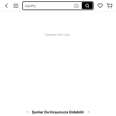
squihy
bikini
squishy
abiye
Eşleşen ürün yok.
Şunlar Da Hoşunuza Gidebilir