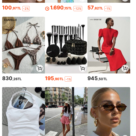
100
1.690
57
,97TL
,15TL
,62TL
-2%
-12%
-1%
830
195
945
,26TL
,90TL
,50TL
-1%