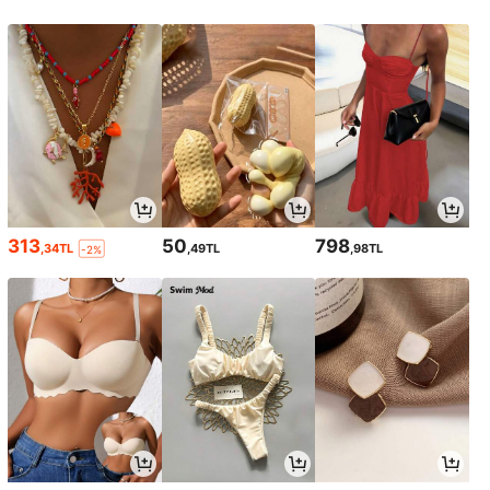
313
50
798
,34TL
,49TL
,98TL
-2%