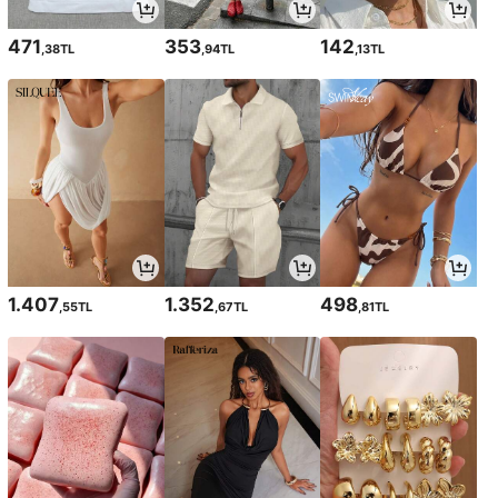
471
353
142
,38TL
,94TL
,13TL
1.407
1.352
498
,55TL
,67TL
,81TL