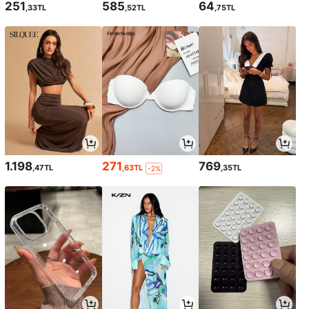
251
585
64
,33TL
,52TL
,75TL
1.198
271
769
,47TL
,63TL
,35TL
-2%