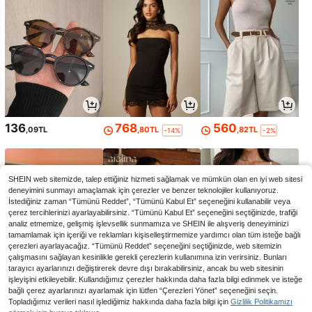
136
768
560
,09TL
,80TL
,82TL
-14%
-2%
SHEIN web sitemizde, talep ettiğiniz hizmeti sağlamak ve mümkün olan en iyi web sitesi
deneyimini sunmayı amaçlamak için çerezler ve benzer teknolojiler kullanıyoruz.
İstediğiniz zaman “Tümünü Reddet”, “Tümünü Kabul Et” seçeneğini kullanabilir veya
çerez tercihlerinizi ayarlayabilirsiniz. “Tümünü Kabul Et” seçeneğini seçtiğinizde, trafiği
analiz etmemize, gelişmiş işlevsellik sunmamıza ve SHEIN ile alışveriş deneyiminizi
tamamlamak için içeriği ve reklamları kişiselleştirmemize yardımcı olan tüm isteğe bağlı
çerezleri ayarlayacağız. “Tümünü Reddet” seçeneğini seçtiğinizde, web sitemizin
çalışmasını sağlayan kesinlikle gerekli çerezlerin kullanımına izin verirsiniz. Bunları
tarayıcı ayarlarınızı değiştirerek devre dışı bırakabilirsiniz, ancak bu web sitesinin
işleyişini etkileyebilir. Kullandığımız çerezler hakkında daha fazla bilgi edinmek ve isteğe
207
310
358
bağlı çerez ayarlarınızı ayarlamak için lütfen “Çerezleri Yönet” seçeneğini seçin.
,98TL
,59TL
,33TL
-1%
Topladığımız verileri nasıl işlediğimiz hakkında daha fazla bilgi için
Gizlilik Politikamızı