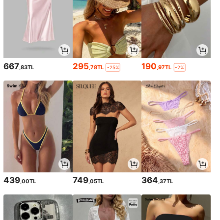
667
295
190
,83TL
,78TL
,97TL
-25%
-2%
439
749
364
,00TL
,05TL
,37TL