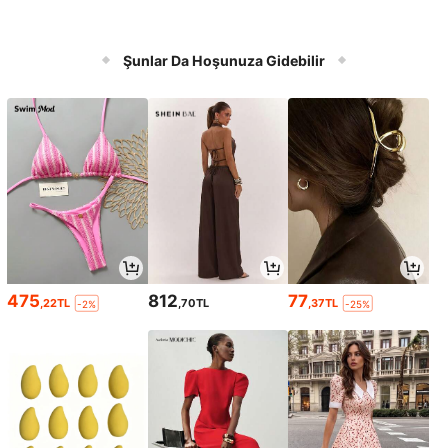
Şunlar Da Hoşunuza Gidebilir
475
812
77
,22TL
,70TL
,37TL
-2%
-25%