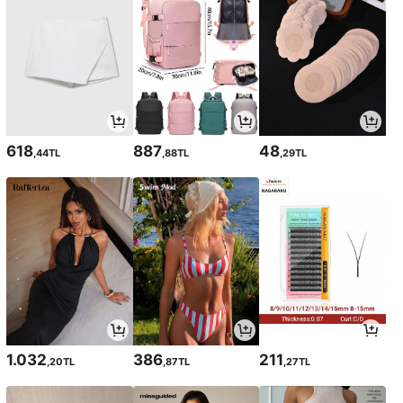
618
887
48
,44TL
,88TL
,29TL
1.032
386
211
,20TL
,87TL
,27TL