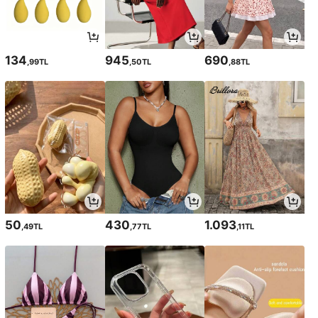
134
945
690
,99TL
,50TL
,88TL
50
430
1.093
,49TL
,77TL
,11TL