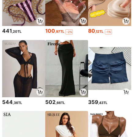
441
100
80
,20TL
,97TL
,12TL
-2%
-1%
544
502
359
,36TL
,66TL
,43TL