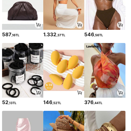
587
1.332
546
,16TL
,37TL
,56TL
52
146
376
,13TL
,52TL
,44TL