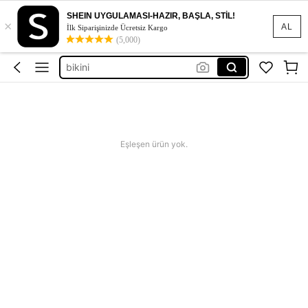
etek
SHEIN UYGULAMASI-HAZIR, BAŞLA, STİL!
×
elbise
AL
İlk Siparişinizde Ücretsiz Kargo
(5,000)
bikini
abiye
dress
etek
elbise
Eşleşen ürün yok.