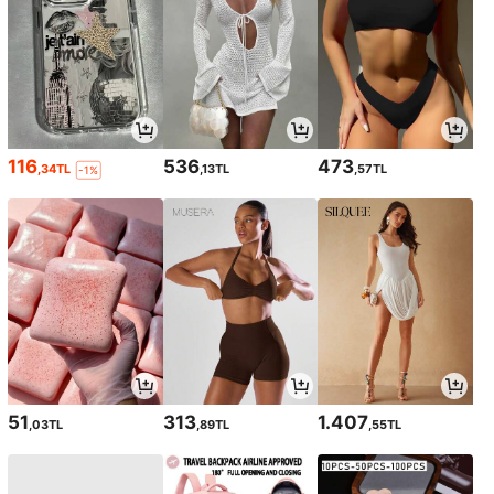
116
536
473
,34TL
,13TL
,57TL
-1%
51
313
1.407
,03TL
,89TL
,55TL