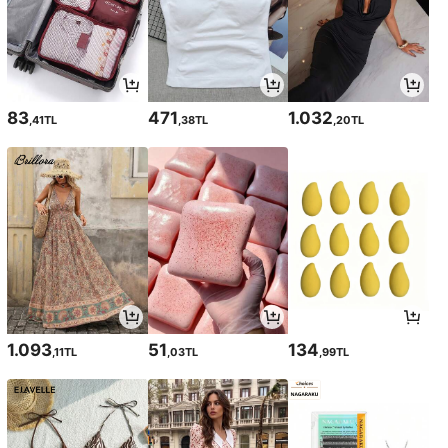
83
471
1.032
,41TL
,38TL
,20TL
1.093
51
134
,11TL
,03TL
,99TL