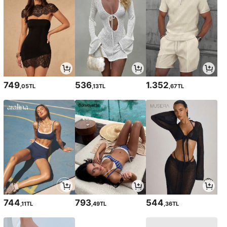
749
536
1.352
,05TL
,13TL
,67TL
744
793
544
,11TL
,49TL
,36TL