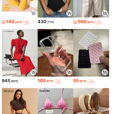
143
430
560
,22TL
,77TL
,82TL
-2%
-2%
945
100
55
,50TL
,97TL
,97TL
-2%
-1%