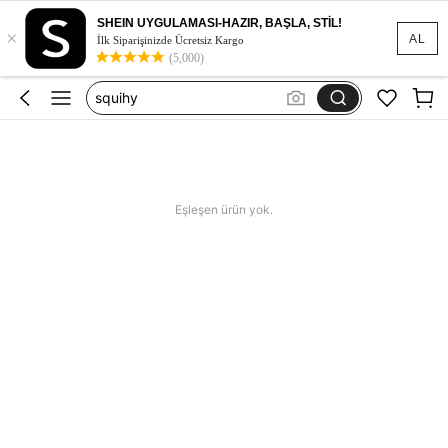
squishy
SHEIN UYGULAMASI-HAZIR, BAŞLA, STİL!
×
abiye
AL
İlk Siparişinizde Ücretsiz Kargo
(5,000)
elbise
squihy
bikini
squishy
abiye
Eşleşen ürün yok.