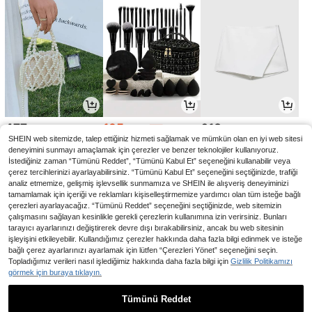
477
195
618
,96TL
,90TL
,44TL
-1%
SHEIN web sitemizde, talep ettiğiniz hizmeti sağlamak ve mümkün olan en iyi web sitesi
deneyimini sunmayı amaçlamak için çerezler ve benzer teknolojiler kullanıyoruz.
İstediğiniz zaman “Tümünü Reddet”, “Tümünü Kabul Et” seçeneğini kullanabilir veya
çerez tercihlerinizi ayarlayabilirsiniz. “Tümünü Kabul Et” seçeneğini seçtiğinizde, trafiği
analiz etmemize, gelişmiş işlevsellik sunmamıza ve SHEIN ile alışveriş deneyiminizi
tamamlamak için içeriği ve reklamları kişiselleştirmemize yardımcı olan tüm isteğe bağlı
çerezleri ayarlayacağız. “Tümünü Reddet” seçeneğini seçtiğinizde, web sitemizin
çalışmasını sağlayan kesinlikle gerekli çerezlerin kullanımına izin verirsiniz. Bunları
tarayıcı ayarlarınızı değiştirerek devre dışı bırakabilirsiniz, ancak bu web sitesinin
işleyişini etkileyebilir. Kullandığımız çerezler hakkında daha fazla bilgi edinmek ve isteğe
bağlı çerez ayarlarınızı ayarlamak için lütfen “Çerezleri Yönet” seçeneğini seçin.
Topladığımız verileri nasıl işlediğimiz hakkında daha fazla bilgi için
Gizlilik Politikamızı
görmek için buraya tıklayın.
502
70
79
,66TL
,24TL
,02TL
-7%
-2%
Tümünü Reddet