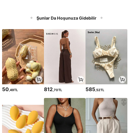
Şunlar Da Hoşunuza Gidebilir
50
812
585
,49TL
,70TL
,52TL