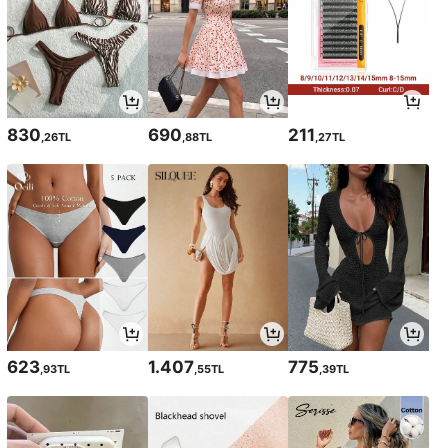
830
690
211
,26TL
,88TL
,27TL
623
1.407
775
,93TL
,55TL
,39TL