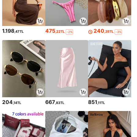
1.198
475
240
,47TL
,22TL
,35TL
-2%
-3%
204
667
851
,14TL
,83TL
,11TL