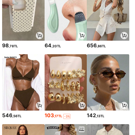
98
64
656
,78TL
,20TL
,86TL
546
103
142
,56TL
,17TL
,13TL
-3%