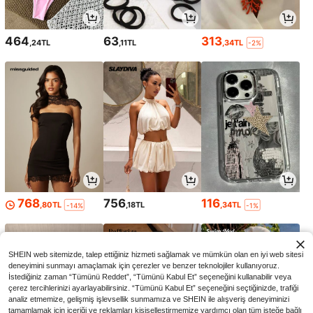
464
63
313
,24TL
,11TL
,34TL
-2%
768
756
116
,80TL
,18TL
,34TL
-14%
-1%
SHEIN web sitemizde, talep ettiğiniz hizmeti sağlamak ve mümkün olan en iyi web sitesi
deneyimini sunmayı amaçlamak için çerezler ve benzer teknolojiler kullanıyoruz.
İstediğiniz zaman “Tümünü Reddet”, “Tümünü Kabul Et” seçeneğini kullanabilir veya
çerez tercihlerinizi ayarlayabilirsiniz. “Tümünü Kabul Et” seçeneğini seçtiğinizde, trafiği
analiz etmemize, gelişmiş işlevsellik sunmamıza ve SHEIN ile alışveriş deneyiminizi
tamamlamak için içeriği ve reklamları kişiselleştirmemize yardımcı olan tüm isteğe bağlı