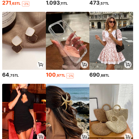
271
1.093
473
,63TL
,11TL
,57TL
-2%
64
100
690
,75TL
,97TL
,88TL
-2%