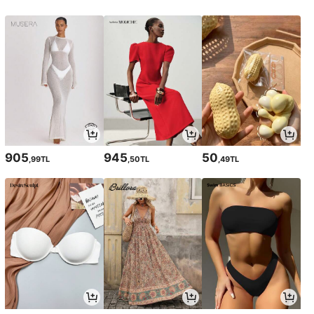
905
945
50
,99TL
,50TL
,49TL