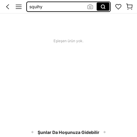
squihy
bikini
squishy
abiye
Eşleşen ürün yok.
Şunlar Da Hoşunuza Gidebilir