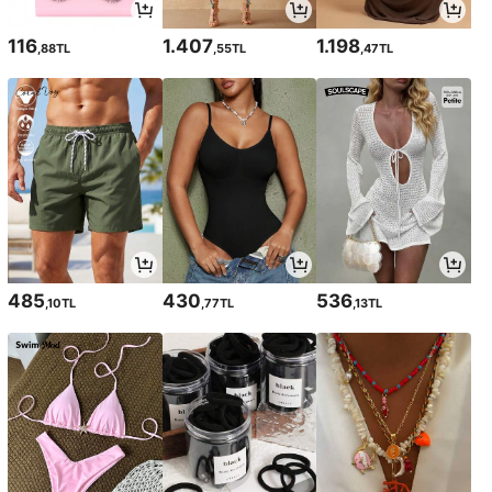
116
1.407
1.198
,88TL
,55TL
,47TL
485
430
536
,10TL
,77TL
,13TL