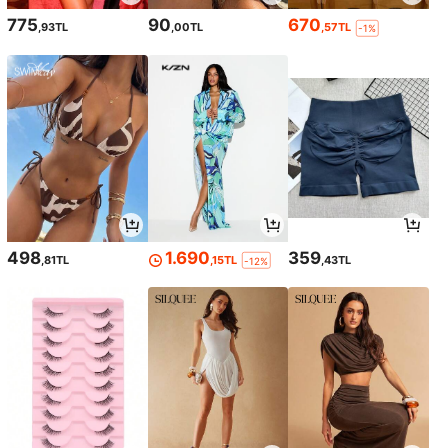
775
90
670
,93TL
,00TL
,57TL
-1%
498
1.690
359
,81TL
,15TL
,43TL
-12%