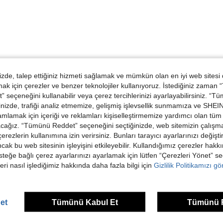
de, talep ettiğiniz hizmeti sağlamak ve mümkün olan en iyi web sitesi
 için çerezler ve benzer teknolojiler kullanıyoruz. İstediğiniz zaman
 seçeneğini kullanabilir veya çerez tercihlerinizi ayarlayabilirsiniz. “T
nizde, trafiği analiz etmemize, gelişmiş işlevsellik sunmamıza ve SHEIN 
mlamak için içeriği ve reklamları kişiselleştirmemize yardımcı olan tüm 
acağız. “Tümünü Reddet” seçeneğini seçtiğinizde, web sitemizin çalışm
 çerezlerin kullanımına izin verirsiniz. Bunları tarayıcı ayarlarınızı değişt
ancak bu web sitesinin işleyişini etkileyebilir. Kullandığımız çerezler hak
steğe bağlı çerez ayarlarınızı ayarlamak için lütfen “Çerezleri Yönet” s
eri nasıl işlediğimiz hakkında daha fazla bilgi için
Gizlilik Politikamızı g
et
Tümünü Kabul Et
Tümünü 