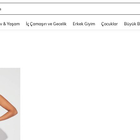
a
and down arrow keys to navigate search Son arama and Keşif Arama. Press Enter
v & Yaşam
İç Çamaşırı ve Gecelik
Erkek Giyim
Çocuklar
Büyük 