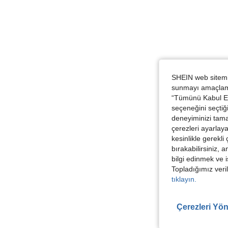
SHEIN web sitemiz
sunmayı amaçlamak
“Tümünü Kabul Et”
seçeneğini seçtiği
deneyiminizi tama
çerezleri ayarlay
kesinlikle gerekli
bırakabilirsiniz, 
bilgi edinmek ve i
Topladığımız veril
tıklayın.
Çerezleri Yön