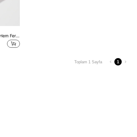
SHEIN SXY Kesmek Fırfırlı Hem Fermuar Önden Bağlamalı Kalp boho Kadın Tulumlar
1
Toplam 1 Sayfa