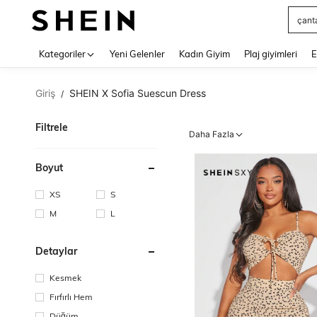
çant
Use up 
Kategoriler
Yeni Gelenler
Kadın Giyim
Plaj giyimleri
E
Giriş
SHEIN X Sofia Suescun Dress
/
Filtrele
Daha Fazla
Boyut
XS
S
M
L
Detaylar
Kesmek
Fırfırlı Hem
Düğüm