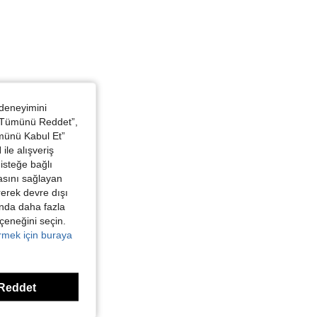
 deneyimini
 “Tümünü Reddet”,
ümünü Kabul Et”
ile alışveriş
isteğe bağlı
asını sağlayan
irerek devre dışı
kında daha fazla
eçeneğini seçin.
örmek için buraya
Reddet