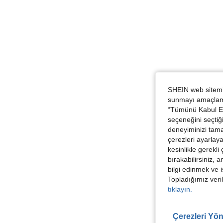
SHEIN web sitemiz
sunmayı amaçlamak
“Tümünü Kabul Et”
seçeneğini seçtiği
deneyiminizi tama
çerezleri ayarlay
kesinlikle gerekli
bırakabilirsiniz, 
bilgi edinmek ve i
Topladığımız veril
tıklayın.
Çerezleri Yön