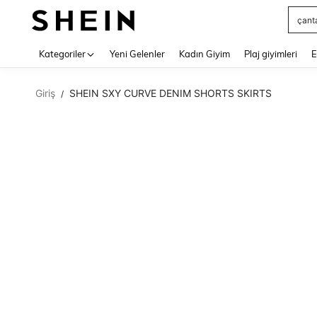
çant
Use up 
Kategoriler
Yeni Gelenler
Kadın Giyim
Plaj giyimleri
E
Giriş
SHEIN SXY CURVE DENIM SHORTS SKIRTS
/