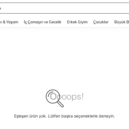
a
and down arrow keys to navigate search Son arama and Keşif Arama. Press Enter
v & Yaşam
İç Çamaşırı ve Gecelik
Erkek Giyim
Çocuklar
Büyük 
Eşleşen ürün yok. Lütfen başka seçeneklerle deneyin.