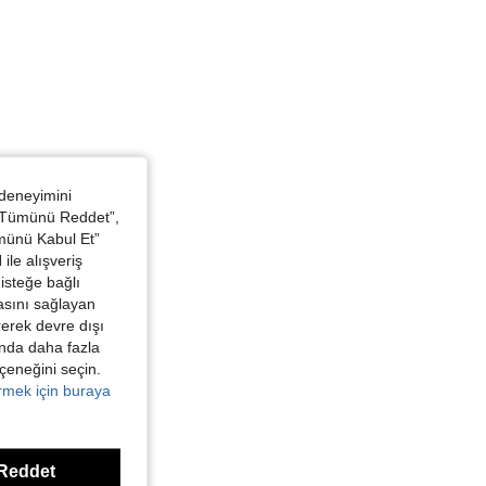
 deneyimini
 “Tümünü Reddet”,
ümünü Kabul Et”
ile alışveriş
isteğe bağlı
asını sağlayan
irerek devre dışı
kında daha fazla
eçeneğini seçin.
örmek için buraya
Reddet