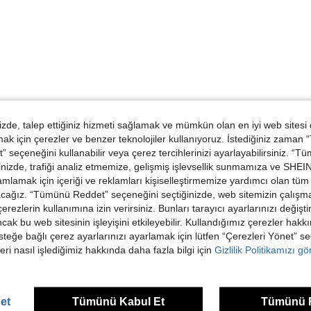
de, talep ettiğiniz hizmeti sağlamak ve mümkün olan en iyi web sitesi
 için çerezler ve benzer teknolojiler kullanıyoruz. İstediğiniz zaman
 seçeneğini kullanabilir veya çerez tercihlerinizi ayarlayabilirsiniz. “T
nizde, trafiği analiz etmemize, gelişmiş işlevsellik sunmamıza ve SHEIN 
mlamak için içeriği ve reklamları kişiselleştirmemize yardımcı olan tüm 
acağız. “Tümünü Reddet” seçeneğini seçtiğinizde, web sitemizin çalışm
 çerezlerin kullanımına izin verirsiniz. Bunları tarayıcı ayarlarınızı değişt
ancak bu web sitesinin işleyişini etkileyebilir. Kullandığımız çerezler hak
steğe bağlı çerez ayarlarınızı ayarlamak için lütfen “Çerezleri Yönet” s
eri nasıl işlediğimiz hakkında daha fazla bilgi için
Gizlilik Politikamızı g
et
Tümünü Kabul Et
Tümünü 