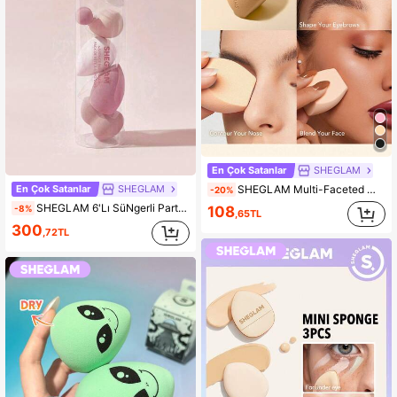
En Çok Satanlar
SHEGLAM
SHEGLAM Multi-Faceted Makyaj SüNgeri-Beige KadıNlar Ve KıZlar IçIn Marka GüZellik Kozmetik Makyaj
En Çok Satanlar
SHEGLAM
-20%
SHEGLAM 6'Lı SüNgerli Parti Paketi KadıNlar Ve KıZlar IçIn Marka GüZellik Kozmetik Makyaj
-8%
108
,65TL
300
,72TL