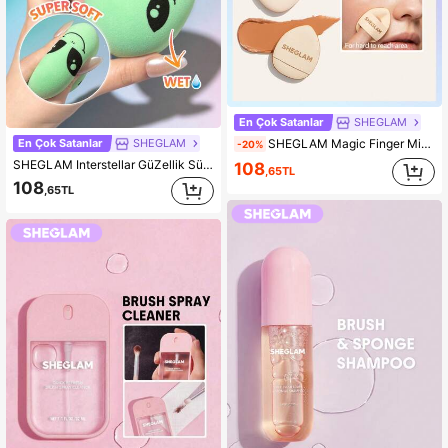
En Çok Satanlar
SHEGLAM
SHEGLAM Magic Finger Mini SüNger KadıNlar Ve KıZlar IçIn Marka GüZellik Kozmetik Makyaj
En Çok Satanlar
SHEGLAM
-20%
SHEGLAM Interstellar GüZellik SüNgeri KadıNlar Ve KıZlar IçIn Marka GüZellik Kozmetik Makyaj
108
,65TL
108
,65TL