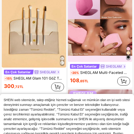
En Çok Satanlar
SHEGLAM
En Çok Satanlar
SHEGLAM
SHEGLAM Multi-Faceted Makyaj SüNgeri-Pink KadıNlar Ve KıZlar IçIn Marka GüZellik Kozmetik Makyaj
-20%
SHEGLAM Glam 101 GöZ Temel FıRçA Seti ÇAntalı KadıNlar Ve KıZlar IçIn Marka GüZellik Kozmetik Makyaj
-15%
108
,65TL
300
,72TL
SHEIN web sitemizde, talep ettiğiniz hizmeti sağlamak ve mümkün olan en iyi web sitesi
deneyimini sunmayı amaçlamak için çerezler ve benzer teknolojiler kullanıyoruz.
İstediğiniz zaman “Tümünü Reddet”, “Tümünü Kabul Et” seçeneğini kullanabilir veya
çerez tercihlerinizi ayarlayabilirsiniz. “Tümünü Kabul Et” seçeneğini seçtiğinizde, trafiği
analiz etmemize, gelişmiş işlevsellik sunmamıza ve SHEIN ile alışveriş deneyiminizi
tamamlamak için içeriği ve reklamları kişiselleştirmemize yardımcı olan tüm isteğe bağlı
çerezleri ayarlayacağız. “Tümünü Reddet” seçeneğini seçtiğinizde, web sitemizin
çalışmasını sağlayan kesinlikle gerekli çerezlerin kullanımına izin verirsiniz. Bunları