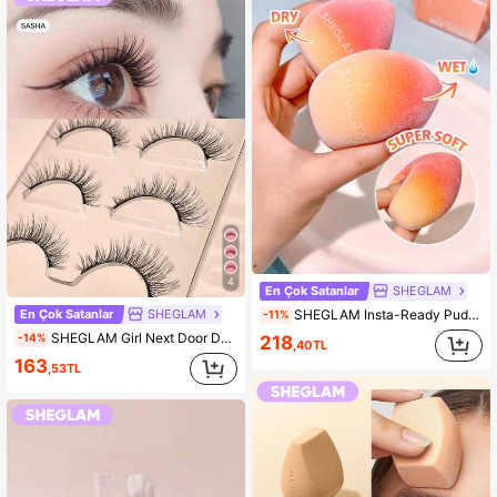
4
En Çok Satanlar
SHEGLAM
SHEGLAM Insta-Ready Pudra SüNgeri KadıNlar Ve KıZlar IçIn Marka GüZellik Kozmetik Makyaj
En Çok Satanlar
SHEGLAM
-11%
SHEGLAM Girl Next Door DoğAl Takma Kirpik-Sasha KadıNlar Ve KıZlar IçIn Marka GüZellik Kozmetik Makyaj
-14%
218
,40TL
163
,53TL