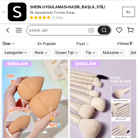
kirpik
SHEIN UYGULAMASI-HAZIR, BAŞLA, STİL!
×
AL
İlk Siparişinizde Ücretsiz Kargo
lashes
(5,000)
kirpik set
kirpik yapıştırıcı
Öner
En Popüler
Fiyat
Filtrele
takma kirpik
kategoriler
Renk
Desen Tipi
Tip
Malzeme
Şeki
kirpik