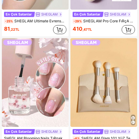
En Çok Satanlar
SHEGLAM
En Çok Satanlar
SHEGLAM
SHEGLAM Ultimate Evrensel GüZellik SüNgeri KadıNlar Ve KıZlar IçIn Marka GüZellik Kozmetik Makyaj
SHEGLAM Pro Core FıRçA Seti KadıNlar Ve KıZlar IçIn Marka GüZellik Kozmetik Makyaj
-25%
-29%
81
410
,22TL
,47TL
En Çok Satanlar
SHEGLAM
En Çok Satanlar
SHEGLAM
SHEGLAM Blooming Nails TıRnak Eti Yağı-Pink 8Ml KadıNlar Ve KıZlar IçIn Marka GüZellik Kozmetik Makyaj
SHEGLAM Glam 101 YüZ Temel FıRçA Seti ÇAntalı KadıNlar Ve KıZlar IçIn Marka GüZellik Kozmetik Makyaj
-6%