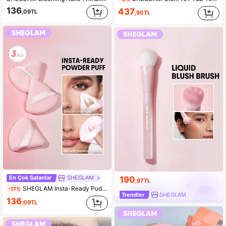
136
437
,09TL
,90TL
En Çok Satanlar
SHEGLAM
190
,97TL
SHEGLAM Insta-Ready Pudra Ponponu KadıNlar Ve KıZlar IçIn Marka GüZellik Kozmetik Makyaj
-17%
Trendler
SHEGLAM
136
,09TL