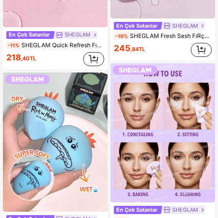
En Çok Satanlar
SHEGLAM
En Çok Satanlar
SHEGLAM
SHEGLAM Fresh Sesh FıRçA Ve SüNger ŞAmpuanı-Pink KadıNlar Ve KıZlar IçIn Marka GüZellik Kozmetik Makyaj
-10%
SHEGLAM Quick Refresh FıRçA Temizleme Spreyi 32Ml KadıNlar Ve KıZlar IçIn Marka GüZellik Kozmetik Makyaj
-11%
245
,84TL
218
,40TL
En Çok Satanlar
SHEGLAM