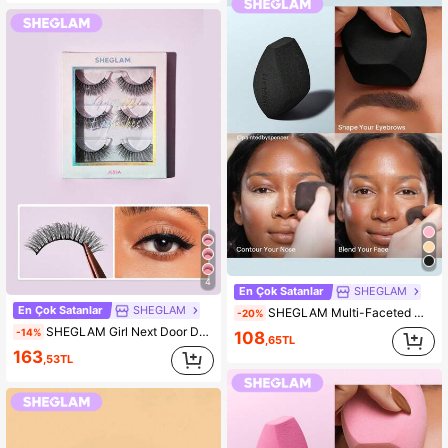
4
En Çok Satanlar
SHEGLAM
En Çok Satanlar
SHEGLAM
SHEGLAM Multi-Faceted Makyaj SüNgeri-Black KadıNlar Ve KıZlar IçIn Marka GüZellik Kozmetik Makyaj
-20%
SHEGLAM Girl Next Door DoğAl Takma Kirpik-Jessa KadıNlar Ve KıZlar IçIn Marka GüZellik Kozmetik Makyaj
-14%
108
,65TL
163
,53TL