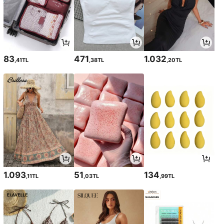
83
471
1.032
,41TL
,38TL
,20TL
1.093
51
134
,11TL
,03TL
,99TL