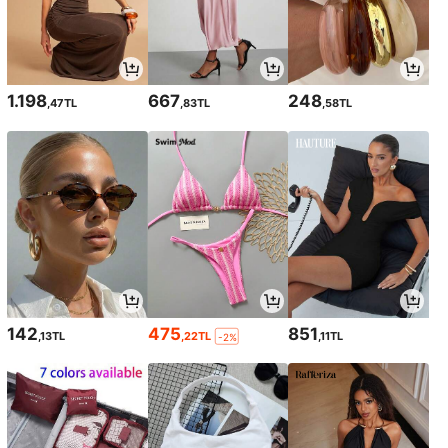
1.198
667
248
,47TL
,83TL
,58TL
142
475
851
,13TL
,22TL
,11TL
-2%