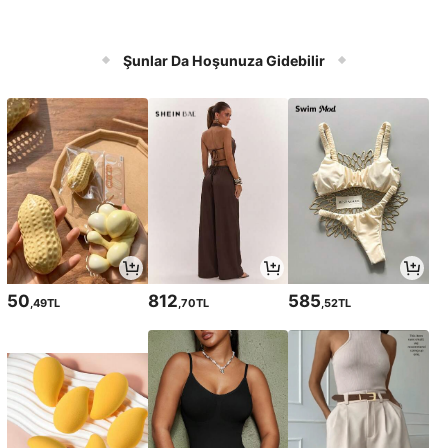
Şunlar Da Hoşunuza Gidebilir
50
812
585
,49TL
,70TL
,52TL