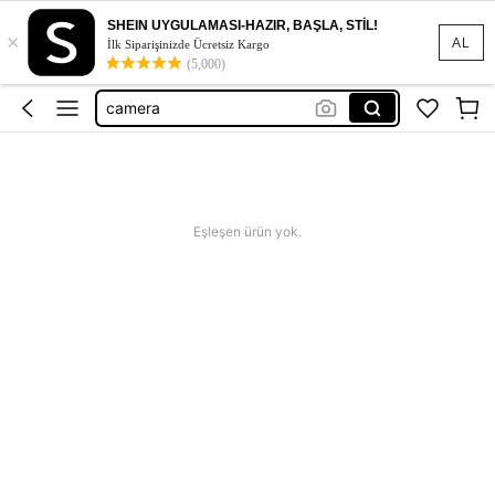
keyboard
SHEIN UYGULAMASI-HAZIR, BAŞLA, STİL!
×
kulaklık
AL
İlk Siparişinizde Ücretsiz Kargo
(5,000)
tablet
camera
klavye
keyboard
kulaklık
Eşleşen ürün yok.