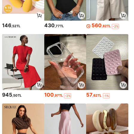
146
430
560
,52TL
,77TL
,82TL
-2%
945
100
57
,50TL
,97TL
,62TL
-2%
-1%