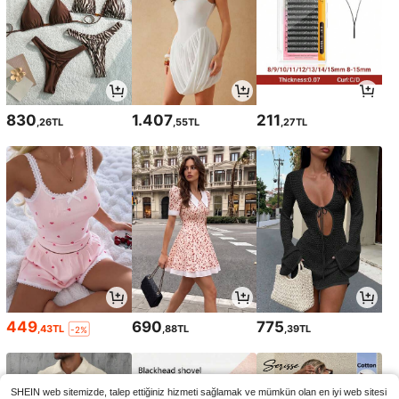
830
1.407
211
,26TL
,55TL
,27TL
449
690
775
,43TL
,88TL
,39TL
-2%
SHEIN web sitemizde, talep ettiğiniz hizmeti sağlamak ve mümkün olan en iyi web sitesi