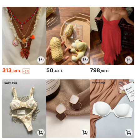
313
50
798
,34TL
,49TL
,98TL
-2%