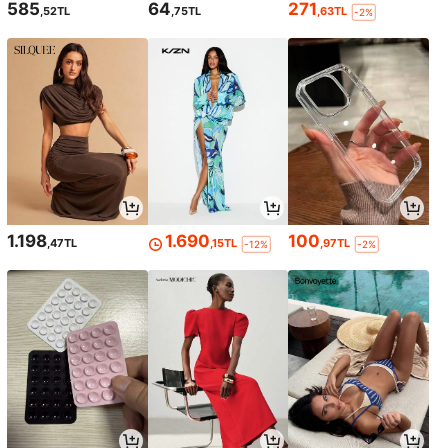
585
64
271
,52TL
,75TL
,63TL
-2%
1.198
1.690
100
,47TL
,15TL
,97TL
-12%
-2%