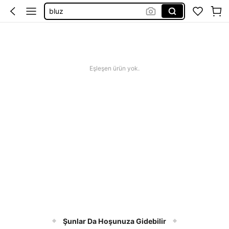
bluz
gomlek kadin
blouse
gömlek
Eşleşen ürün yok.
Şunlar Da Hoşunuza Gidebilir