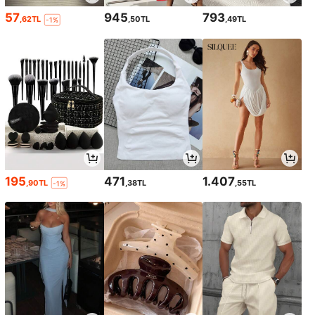
57
945
793
,62TL
,50TL
,49TL
-1%
195
471
1.407
,90TL
,38TL
,55TL
-1%