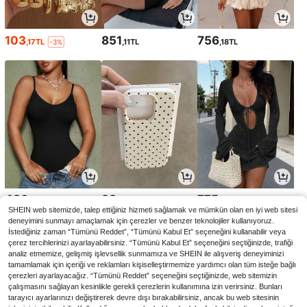
103
851
756
,17TL
,11TL
,18TL
-3%
430
98
775
,77TL
,78TL
,39TL
SHEIN web sitemizde, talep ettiğiniz hizmeti sağlamak ve mümkün olan en iyi web sitesi
deneyimini sunmayı amaçlamak için çerezler ve benzer teknolojiler kullanıyoruz.
İstediğiniz zaman “Tümünü Reddet”, “Tümünü Kabul Et” seçeneğini kullanabilir veya
çerez tercihlerinizi ayarlayabilirsiniz. “Tümünü Kabul Et” seçeneğini seçtiğinizde, trafiği
analiz etmemize, gelişmiş işlevsellik sunmamıza ve SHEIN ile alışveriş deneyiminizi
tamamlamak için içeriği ve reklamları kişiselleştirmemize yardımcı olan tüm isteğe bağlı
çerezleri ayarlayacağız. “Tümünü Reddet” seçeneğini seçtiğinizde, web sitemizin
çalışmasını sağlayan kesinlikle gerekli çerezlerin kullanımına izin verirsiniz. Bunları
tarayıcı ayarlarınızı değiştirerek devre dışı bırakabilirsiniz, ancak bu web sitesinin