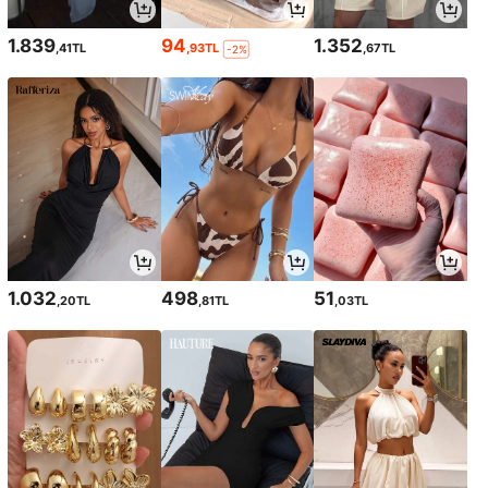
1.839
94
1.352
,41TL
,93TL
,67TL
-2%
1.032
498
51
,20TL
,81TL
,03TL