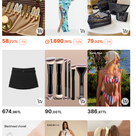
58
1.690
79
,72TL
,15TL
,02TL
-1%
-12%
-2%
674
90
386
,96TL
,00TL
,87TL