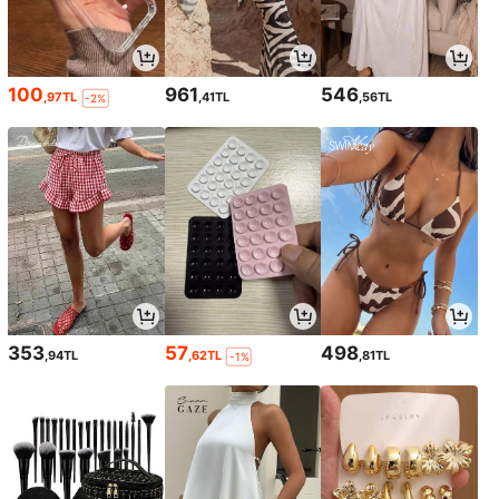
100
961
546
,97TL
,41TL
,56TL
-2%
353
57
498
,94TL
,62TL
,81TL
-1%