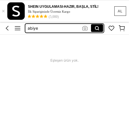
etek
SHEIN UYGULAMASI-HAZIR, BAŞLA, STİL!
×
elbise
AL
İlk Siparişinizde Ücretsiz Kargo
(5,000)
bikini
abiye
dress
etek
elbise
Eşleşen ürün yok.