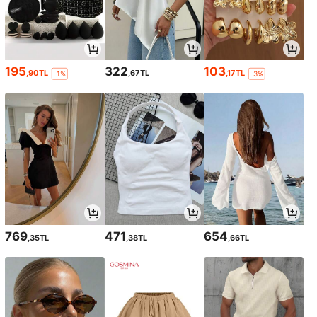
195
322
103
,90TL
,67TL
,17TL
-1%
-3%
769
471
654
,35TL
,38TL
,66TL