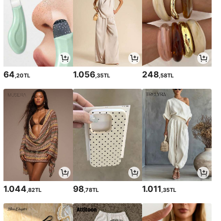
64
1.056
248
,20TL
,35TL
,58TL
1.044
98
1.011
,82TL
,78TL
,35TL