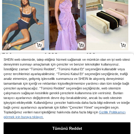
744
1.998
100
,11TL
,00TL
,97TL
SHEIN web sitemizde, talep ettiğiniz hizmeti sağlamak ve mümkün olan en iyi web sitesi
deneyimini sunmayı amaçlamak için çerezler ve benzer teknolojiler kullanıyoruz.
İstediğiniz zaman “Tümünü Reddet”, “Tümünü Kabul Et” seçeneğini kullanabilir veya
çerez tercihlerinizi ayarlayabilirsiniz. “Tümünü Kabul Et” seçeneğini seçtiğinizde, trafiği
analiz etmemize, gelişmiş işlevsellik sunmamıza ve SHEIN ile alışveriş deneyiminizi
tamamlamak için içeriği ve reklamları kişiselleştirmemize yardımcı olan tüm isteğe bağlı
çerezleri ayarlayacağız. “Tümünü Reddet” seçeneğini seçtiğinizde, web sitemizin
çalışmasını sağlayan kesinlikle gerekli çerezlerin kullanımına izin verirsiniz. Bunları
tarayıcı ayarlarınızı değiştirerek devre dışı bırakabilirsiniz, ancak bu web sitesinin
işleyişini etkileyebilir. Kullandığımız çerezler hakkında daha fazla bilgi edinmek ve isteğe
bağlı çerez ayarlarınızı ayarlamak için lütfen “Çerezleri Yönet” seçeneğini seçin.
Topladığımız verileri nasıl işlediğimiz hakkında daha fazla bilgi için
Gizlilik Politikamızı
görmek için buraya tıklayın.
67
554
756
,50TL
,79TL
,73TL
-1%
Tümünü Reddet