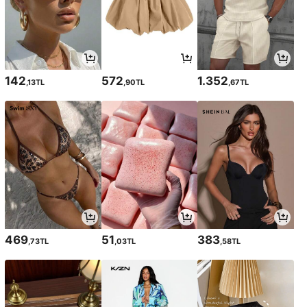
142
572
1.352
,13TL
,90TL
,67TL
469
51
383
,73TL
,03TL
,58TL