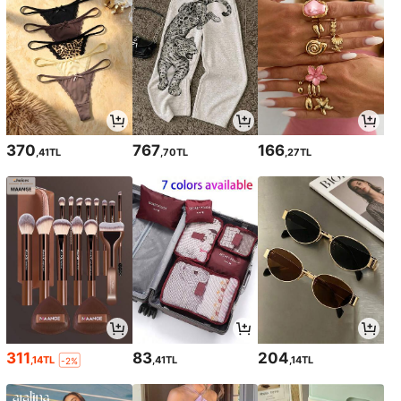
370
767
166
,41TL
,70TL
,27TL
311
83
204
,14TL
,41TL
,14TL
-2%