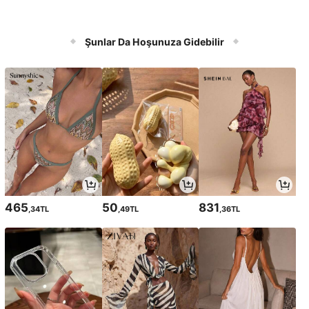
Şunlar Da Hoşunuza Gidebilir
465
50
831
,34TL
,49TL
,36TL