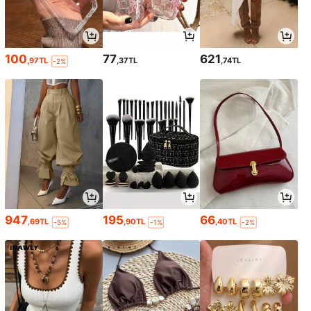
100
77
621
,97TL
,37TL
,74TL
-2%
947
195
66
,69TL
,90TL
,40TL
-5%
-1%
-2%