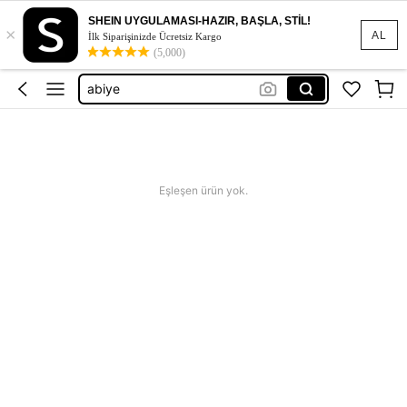
etek
SHEIN UYGULAMASI-HAZIR, BAŞLA, STİL!
×
elbise
AL
İlk Siparişinizde Ücretsiz Kargo
(5,000)
bikini
abiye
dress
etek
elbise
Eşleşen ürün yok.