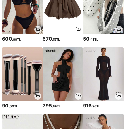
600
570
50
,88TL
,15TL
,49TL
90
795
916
,00TL
,69TL
,96TL