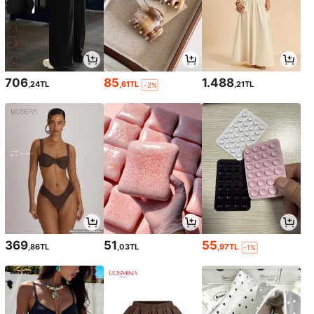
706
85
1.488
,24TL
,61TL
,21TL
-2%
369
51
55
,86TL
,03TL
,97TL
-1%