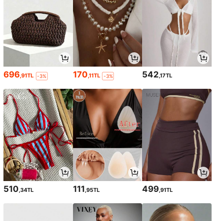
696
170
542
,91TL
,11TL
,17TL
-3%
-3%
510
111
499
,34TL
,95TL
,91TL