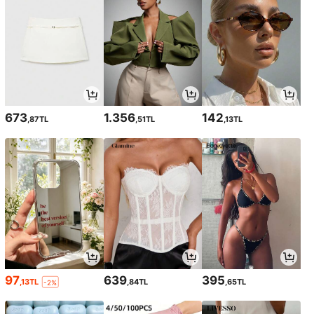
673
1.356
142
,87TL
,51TL
,13TL
97
639
395
,13TL
,84TL
,65TL
-2%