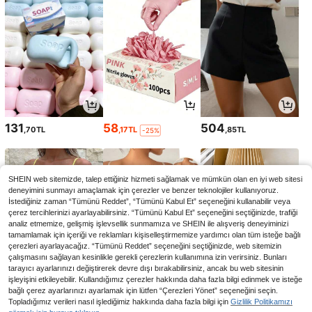
131
58
504
,70TL
,17TL
,85TL
-25%
SHEIN web sitemizde, talep ettiğiniz hizmeti sağlamak ve mümkün olan en iyi web sitesi
deneyimini sunmayı amaçlamak için çerezler ve benzer teknolojiler kullanıyoruz.
İstediğiniz zaman “Tümünü Reddet”, “Tümünü Kabul Et” seçeneğini kullanabilir veya
çerez tercihlerinizi ayarlayabilirsiniz. “Tümünü Kabul Et” seçeneğini seçtiğinizde, trafiği
analiz etmemize, gelişmiş işlevsellik sunmamıza ve SHEIN ile alışveriş deneyiminizi
tamamlamak için içeriği ve reklamları kişiselleştirmemize yardımcı olan tüm isteğe bağlı
çerezleri ayarlayacağız. “Tümünü Reddet” seçeneğini seçtiğinizde, web sitemizin
çalışmasını sağlayan kesinlikle gerekli çerezlerin kullanımına izin verirsiniz. Bunları
tarayıcı ayarlarınızı değiştirerek devre dışı bırakabilirsiniz, ancak bu web sitesinin
işleyişini etkileyebilir. Kullandığımız çerezler hakkında daha fazla bilgi edinmek ve isteğe
396
251
79
bağlı çerez ayarlarınızı ayarlamak için lütfen “Çerezleri Yönet” seçeneğini seçin.
,75TL
,33TL
,02TL
-2%
Topladığımız verileri nasıl işlediğimiz hakkında daha fazla bilgi için
Gizlilik Politikamızı