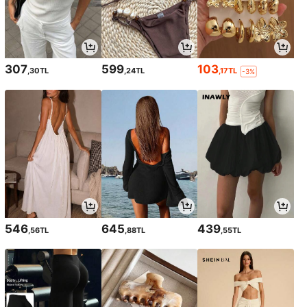
307
599
103
,30TL
,24TL
,17TL
-3%
546
645
439
,56TL
,88TL
,55TL