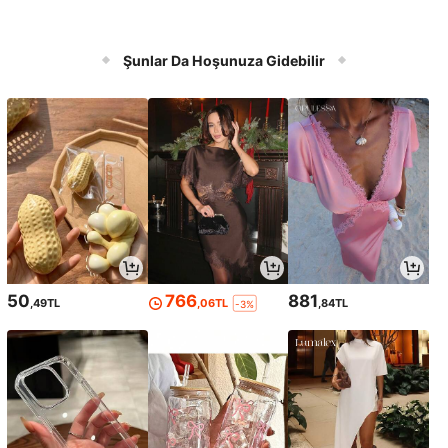
Şunlar Da Hoşunuza Gidebilir
50
766
881
,49TL
,06TL
,84TL
-3%