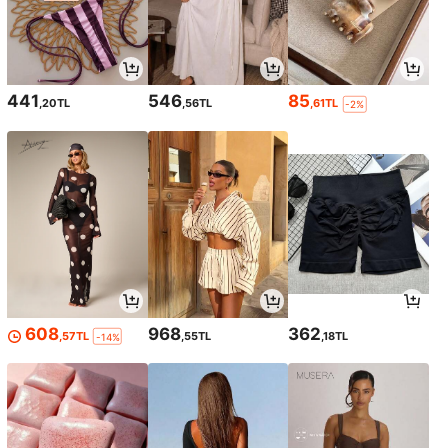
441
546
85
,20TL
,56TL
,61TL
-2%
608
968
362
,57TL
,55TL
,18TL
-14%