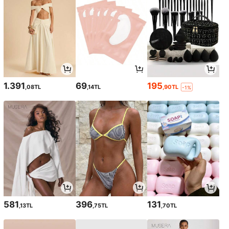
1.391
69
195
,08TL
,14TL
,90TL
-1%
581
396
131
,13TL
,75TL
,70TL