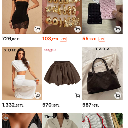
726
103
55
,00TL
,17TL
,97TL
-3%
-1%
1.332
570
587
,37TL
,15TL
,16TL