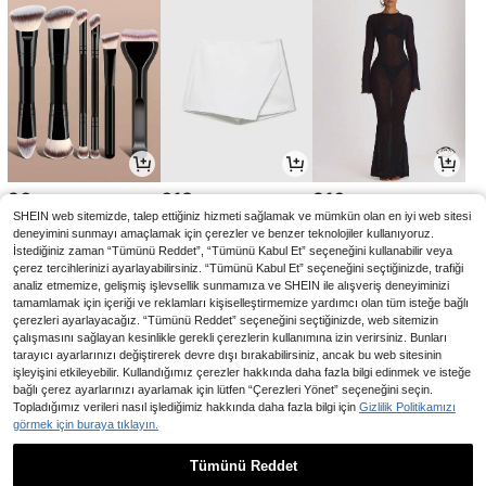
90
618
916
,00TL
,44TL
,96TL
SHEIN web sitemizde, talep ettiğiniz hizmeti sağlamak ve mümkün olan en iyi web sitesi
deneyimini sunmayı amaçlamak için çerezler ve benzer teknolojiler kullanıyoruz.
İstediğiniz zaman “Tümünü Reddet”, “Tümünü Kabul Et” seçeneğini kullanabilir veya
çerez tercihlerinizi ayarlayabilirsiniz. “Tümünü Kabul Et” seçeneğini seçtiğinizde, trafiği
analiz etmemize, gelişmiş işlevsellik sunmamıza ve SHEIN ile alışveriş deneyiminizi
tamamlamak için içeriği ve reklamları kişiselleştirmemize yardımcı olan tüm isteğe bağlı
çerezleri ayarlayacağız. “Tümünü Reddet” seçeneğini seçtiğinizde, web sitemizin
çalışmasını sağlayan kesinlikle gerekli çerezlerin kullanımına izin verirsiniz. Bunları
tarayıcı ayarlarınızı değiştirerek devre dışı bırakabilirsiniz, ancak bu web sitesinin
işleyişini etkileyebilir. Kullandığımız çerezler hakkında daha fazla bilgi edinmek ve isteğe
bağlı çerez ayarlarınızı ayarlamak için lütfen “Çerezleri Yönet” seçeneğini seçin.
Topladığımız verileri nasıl işlediğimiz hakkında daha fazla bilgi için
Gizlilik Politikamızı
görmek için buraya tıklayın.
170
58
863
,11TL
,72TL
,73TL
-3%
-1%
Tümünü Reddet