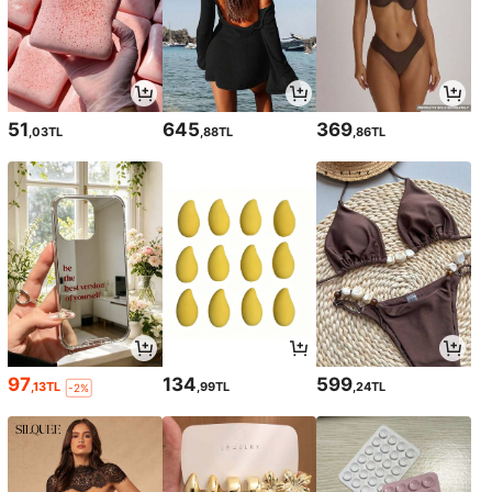
51
645
369
,03TL
,88TL
,86TL
97
134
599
,13TL
,99TL
,24TL
-2%