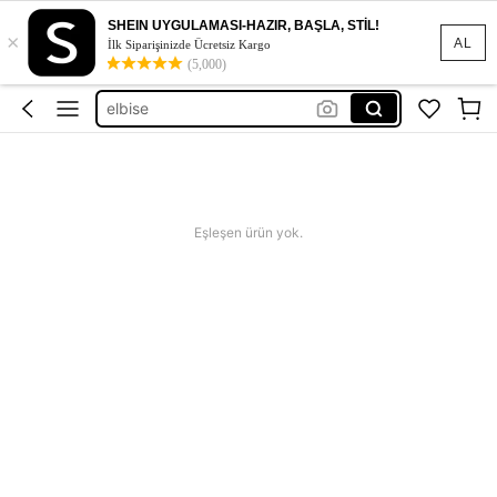
squishy
SHEIN UYGULAMASI-HAZIR, BAŞLA, STİL!
×
AL
İlk Siparişinizde Ücretsiz Kargo
abiye
(5,000)
elbise
squihy
bikini
squishy
abiye
Eşleşen ürün yok.