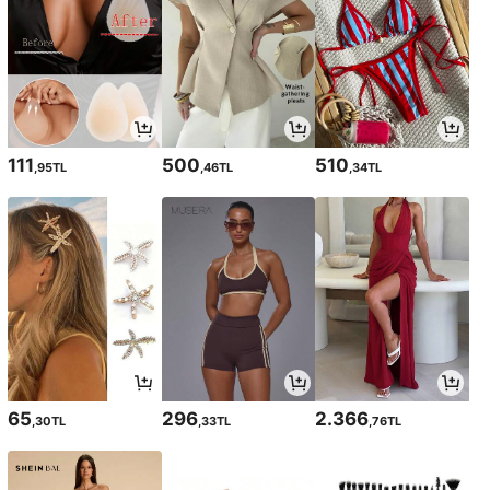
111
500
510
,95TL
,46TL
,34TL
65
296
2.366
,30TL
,33TL
,76TL