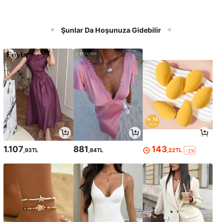
Şunlar Da Hoşunuza Gidebilir
1.107
881
143
,93TL
,84TL
,22TL
-2%