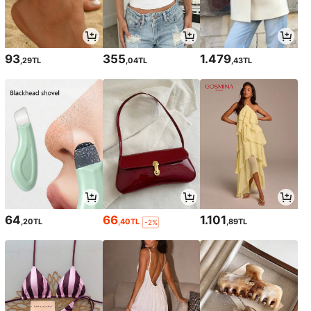
93
355
1.479
,29TL
,04TL
,43TL
64
66
1.101
,20TL
,40TL
,89TL
-2%