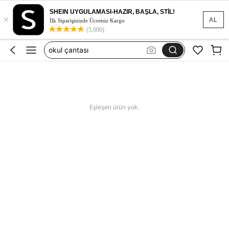
okul cantasi
SHEIN UYGULAMASI-HAZIR, BAŞLA, STİL!
×
elbise
AL
İlk Siparişinizde Ücretsiz Kargo
(5,000)
okul çantası
mayo
pijama
okul cantasi
elbise
Eşleşen ürün yok.