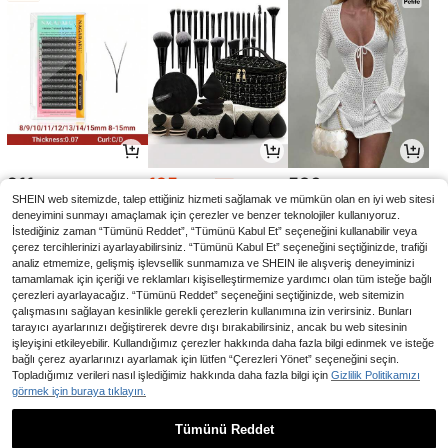
211
195
536
,27TL
,90TL
,13TL
-1%
SHEIN web sitemizde, talep ettiğiniz hizmeti sağlamak ve mümkün olan en iyi web sitesi
deneyimini sunmayı amaçlamak için çerezler ve benzer teknolojiler kullanıyoruz.
İstediğiniz zaman “Tümünü Reddet”, “Tümünü Kabul Et” seçeneğini kullanabilir veya
çerez tercihlerinizi ayarlayabilirsiniz. “Tümünü Kabul Et” seçeneğini seçtiğinizde, trafiği
analiz etmemize, gelişmiş işlevsellik sunmamıza ve SHEIN ile alışveriş deneyiminizi
tamamlamak için içeriği ve reklamları kişiselleştirmemize yardımcı olan tüm isteğe bağlı
çerezleri ayarlayacağız. “Tümünü Reddet” seçeneğini seçtiğinizde, web sitemizin
çalışmasını sağlayan kesinlikle gerekli çerezlerin kullanımına izin verirsiniz. Bunları
tarayıcı ayarlarınızı değiştirerek devre dışı bırakabilirsiniz, ancak bu web sitesinin
işleyişini etkileyebilir. Kullandığımız çerezler hakkında daha fazla bilgi edinmek ve isteğe
bağlı çerez ayarlarınızı ayarlamak için lütfen “Çerezleri Yönet” seçeneğini seçin.
Topladığımız verileri nasıl işlediğimiz hakkında daha fazla bilgi için
Gizlilik Politikamızı
görmek için buraya tıklayın.
546
623
142
,56TL
,93TL
,13TL
Tümünü Reddet