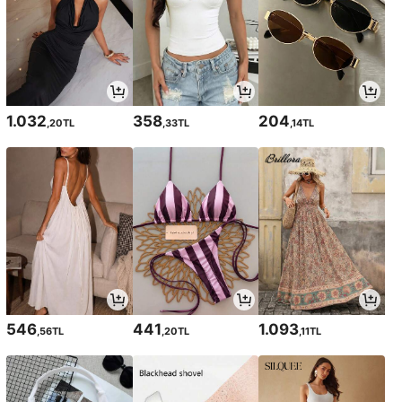
1.032
358
204
,20TL
,33TL
,14TL
546
441
1.093
,56TL
,20TL
,11TL