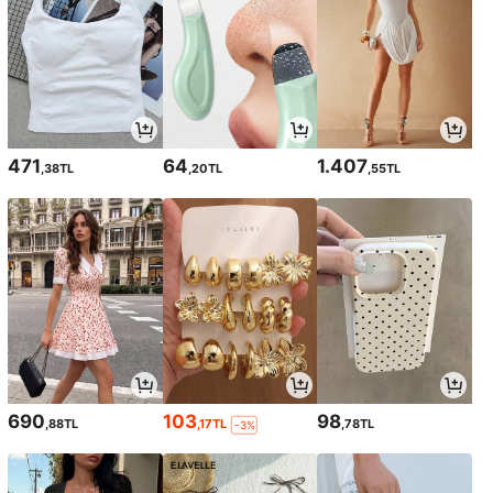
471
64
1.407
,38TL
,20TL
,55TL
690
103
98
,88TL
,17TL
,78TL
-3%