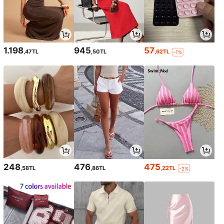
1.198
945
57
,47TL
,50TL
,62TL
-1%
248
476
475
,58TL
,86TL
,22TL
-2%