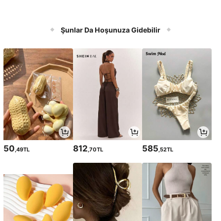
Şunlar Da Hoşunuza Gidebilir
50
812
585
,49TL
,70TL
,52TL