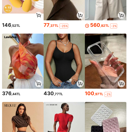
146
77
560
,52TL
,37TL
,82TL
-25%
-2%
376
430
100
,44TL
,77TL
,97TL
-2%