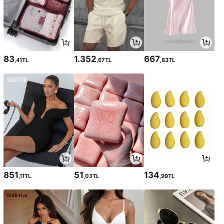
83
1.352
667
,41TL
,67TL
,83TL
851
51
134
,11TL
,03TL
,99TL