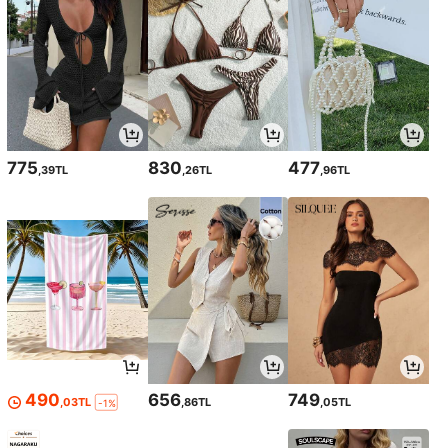
775
830
477
,39TL
,26TL
,96TL
490
656
749
,03TL
,86TL
,05TL
-1%