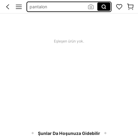
pantalon
baggy jeans
pants
kot pantolon
Eşleşen ürün yok.
Şunlar Da Hoşunuza Gidebilir