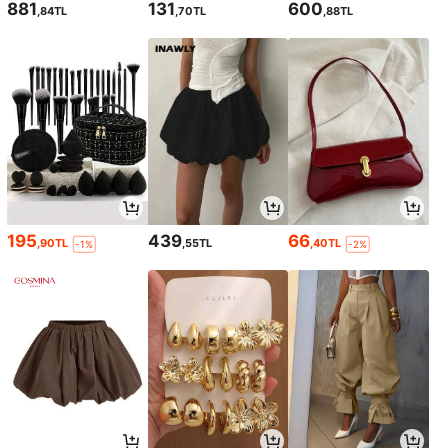
881
131
600
,84TL
,70TL
,88TL
195
439
66
,90TL
,55TL
,40TL
-1%
-2%