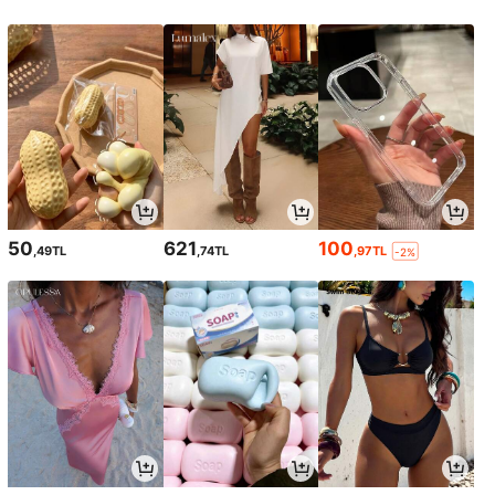
50
621
100
,49TL
,74TL
,97TL
-2%