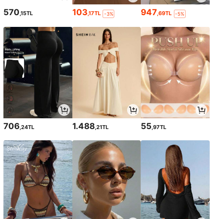
570
103
947
,15TL
,17TL
,69TL
-3%
-5%
706
1.488
55
,24TL
,21TL
,97TL