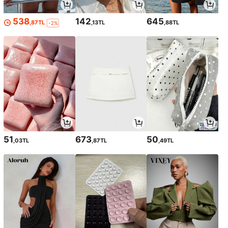
538
142
645
,87TL
,13TL
,88TL
-2%
51
673
50
,03TL
,87TL
,49TL