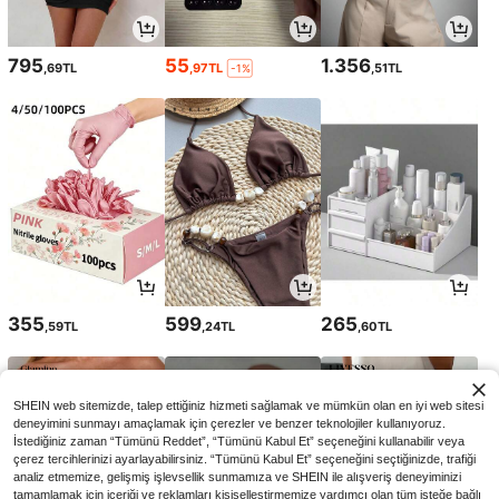
795
55
1.356
,69TL
,97TL
,51TL
-1%
355
599
265
,59TL
,24TL
,60TL
SHEIN web sitemizde, talep ettiğiniz hizmeti sağlamak ve mümkün olan en iyi web sitesi
deneyimini sunmayı amaçlamak için çerezler ve benzer teknolojiler kullanıyoruz.
İstediğiniz zaman “Tümünü Reddet”, “Tümünü Kabul Et” seçeneğini kullanabilir veya
çerez tercihlerinizi ayarlayabilirsiniz. “Tümünü Kabul Et” seçeneğini seçtiğinizde, trafiği
analiz etmemize, gelişmiş işlevsellik sunmamıza ve SHEIN ile alışveriş deneyiminizi
tamamlamak için içeriği ve reklamları kişiselleştirmemize yardımcı olan tüm isteğe bağlı