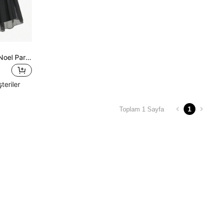
Genç Kız Cadılar Bayramı Noel Partisi Prenses Elbisesi, Kostüm Partisi, Ziyafet, Sahne Çarşamba Elbisesi, Kara Cadı Vampir Gelin Elbisesi İçin Uygun
teriler
1
Toplam 1 Sayfa