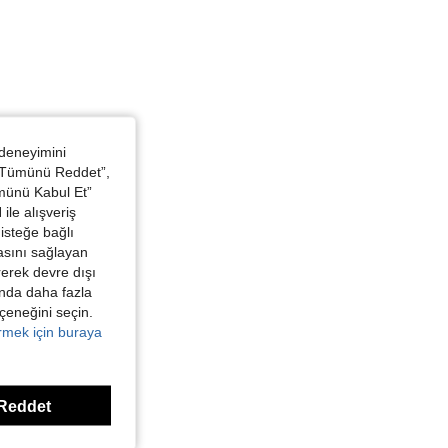
 deneyimini
 “Tümünü Reddet”,
ümünü Kabul Et”
ile alışveriş
isteğe bağlı
asını sağlayan
irerek devre dışı
kında daha fazla
eçeneğini seçin.
örmek için buraya
Reddet