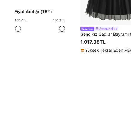
Fiyat Aralığı (TRY)
1017
TL
1018
TL
Aurorabelle
Trendler
1.017,38TL
Yüksek Tekrar Eden Müş