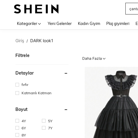
çant
Use up 
Kategoriler
Yeni Gelenler
Kadın Giyim
Plaj giyimleri
E
Giriş
DARK look1
/
Filtrele
Daha Fazla
Detaylar
fırfır
Katmanlı Katman
Boyut
4Y
5Y
6Y
7Y
8Y