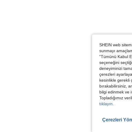
SHEIN web sitemiz
sunmayı amaçlamak
“Tümünü Kabul Et”
seçeneğini seçtiği
deneyiminizi tama
çerezleri ayarlay
kesinlikle gerekli
bırakabilirsiniz, 
bilgi edinmek ve i
Topladığımız veril
tıklayın.
Çerezleri Yön