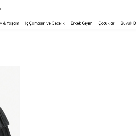
a
and down arrow keys to navigate search Son arama and Keşif Arama. Press Enter
v & Yaşam
İç Çamaşırı ve Gecelik
Erkek Giyim
Çocuklar
Büyük 