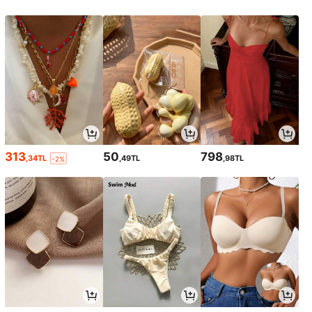
313
50
798
,34TL
,49TL
,98TL
-2%