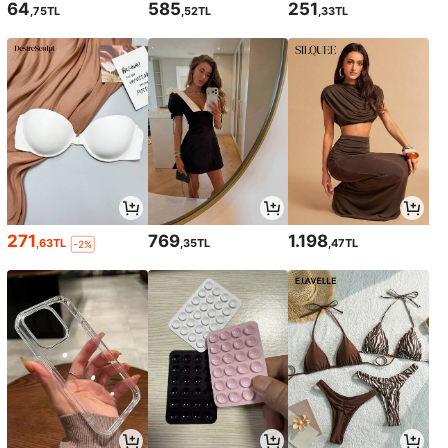
64
585
251
,75TL
,52TL
,33TL
271
769
1.198
,63TL
,35TL
,47TL
-2%