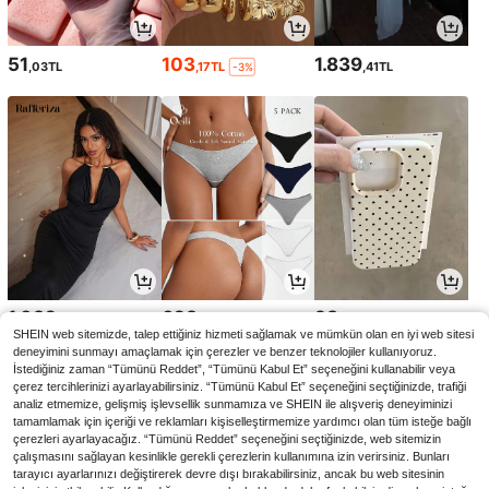
51
103
1.839
,03TL
,17TL
,41TL
-3%
1.032
623
98
,20TL
,93TL
,78TL
SHEIN web sitemizde, talep ettiğiniz hizmeti sağlamak ve mümkün olan en iyi web sitesi
deneyimini sunmayı amaçlamak için çerezler ve benzer teknolojiler kullanıyoruz.
İstediğiniz zaman “Tümünü Reddet”, “Tümünü Kabul Et” seçeneğini kullanabilir veya
çerez tercihlerinizi ayarlayabilirsiniz. “Tümünü Kabul Et” seçeneğini seçtiğinizde, trafiği
analiz etmemize, gelişmiş işlevsellik sunmamıza ve SHEIN ile alışveriş deneyiminizi
tamamlamak için içeriği ve reklamları kişiselleştirmemize yardımcı olan tüm isteğe bağlı
çerezleri ayarlayacağız. “Tümünü Reddet” seçeneğini seçtiğinizde, web sitemizin
çalışmasını sağlayan kesinlikle gerekli çerezlerin kullanımına izin verirsiniz. Bunları
tarayıcı ayarlarınızı değiştirerek devre dışı bırakabilirsiniz, ancak bu web sitesinin