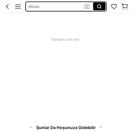
squihy
bikini
squishy
abiye
Eşleşen ürün yok.
Şunlar Da Hoşunuza Gidebilir