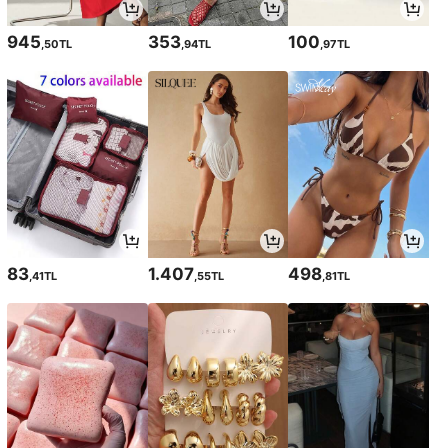
945
353
100
,50TL
,94TL
,97TL
83
1.407
498
,41TL
,55TL
,81TL