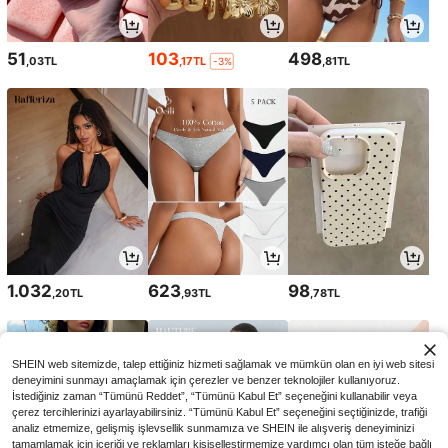
51
103
498
,03TL
,17TL
,81TL
-3%
1.032
623
98
,20TL
,93TL
,78TL
SHEIN web sitemizde, talep ettiğiniz hizmeti sağlamak ve mümkün olan en iyi web sitesi
deneyimini sunmayı amaçlamak için çerezler ve benzer teknolojiler kullanıyoruz.
İstediğiniz zaman “Tümünü Reddet”, “Tümünü Kabul Et” seçeneğini kullanabilir veya
çerez tercihlerinizi ayarlayabilirsiniz. “Tümünü Kabul Et” seçeneğini seçtiğinizde, trafiği
analiz etmemize, gelişmiş işlevsellik sunmamıza ve SHEIN ile alışveriş deneyiminizi
tamamlamak için içeriği ve reklamları kişiselleştirmemize yardımcı olan tüm isteğe bağlı