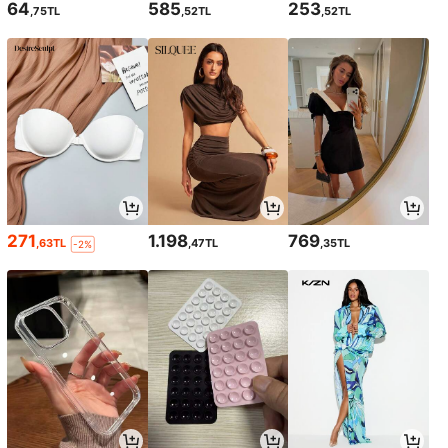
64
585
253
,75TL
,52TL
,52TL
271
1.198
769
,63TL
,47TL
,35TL
-2%