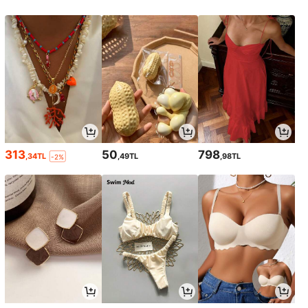
313
50
798
,34TL
,49TL
,98TL
-2%