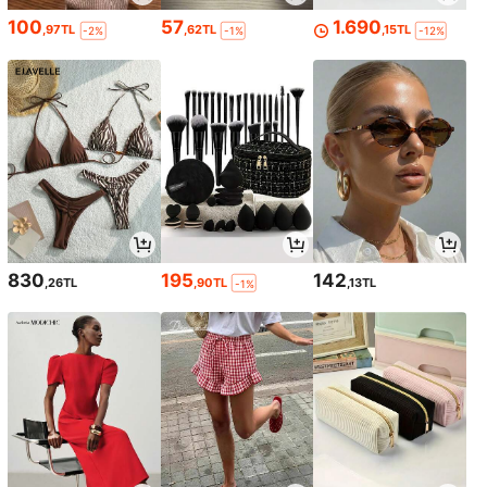
100
57
1.690
,97TL
,62TL
,15TL
-2%
-1%
-12%
830
195
142
,26TL
,90TL
,13TL
-1%