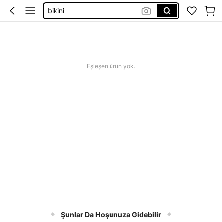
bikini
squishy
abiye
Eşleşen ürün yok.
Şunlar Da Hoşunuza Gidebilir