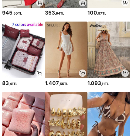
945
353
100
,50TL
,94TL
,97TL
83
1.407
1.093
,41TL
,55TL
,11TL