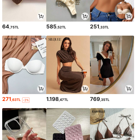
64
585
251
,75TL
,52TL
,33TL
271
1.198
769
,63TL
,47TL
,35TL
-2%