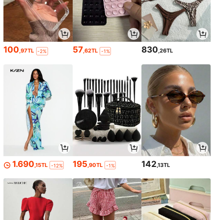
100
57
830
,97TL
,62TL
,26TL
-2%
-1%
1.690
195
142
,15TL
,90TL
,13TL
-12%
-1%