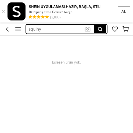
squishy
SHEIN UYGULAMASI-HAZIR, BAŞLA, STİL!
×
abiye
AL
İlk Siparişinizde Ücretsiz Kargo
(5,000)
elbise
squihy
bikini
squishy
abiye
Eşleşen ürün yok.