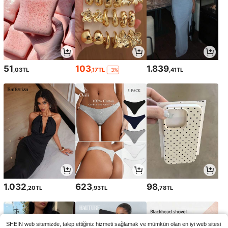
51
103
1.839
,03TL
,17TL
,41TL
-3%
1.032
623
98
,20TL
,93TL
,78TL
SHEIN web sitemizde, talep ettiğiniz hizmeti sağlamak ve mümkün olan en iyi web sitesi