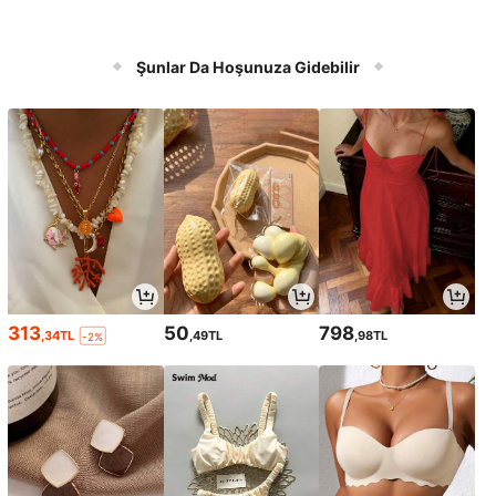
Şunlar Da Hoşunuza Gidebilir
313
50
798
,34TL
,49TL
,98TL
-2%