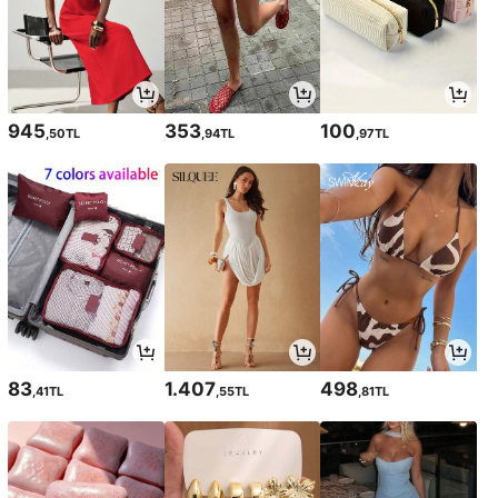
945
353
100
,50TL
,94TL
,97TL
83
1.407
498
,41TL
,55TL
,81TL