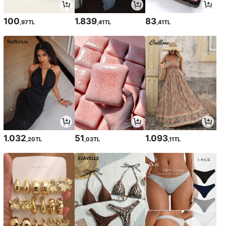
100
1.839
83
,97TL
,41TL
,41TL
1.032
51
1.093
,20TL
,03TL
,11TL