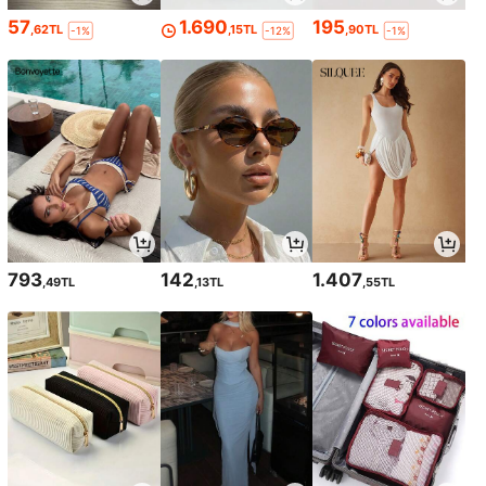
57
1.690
195
,62TL
,15TL
,90TL
-1%
-12%
-1%
793
142
1.407
,49TL
,13TL
,55TL