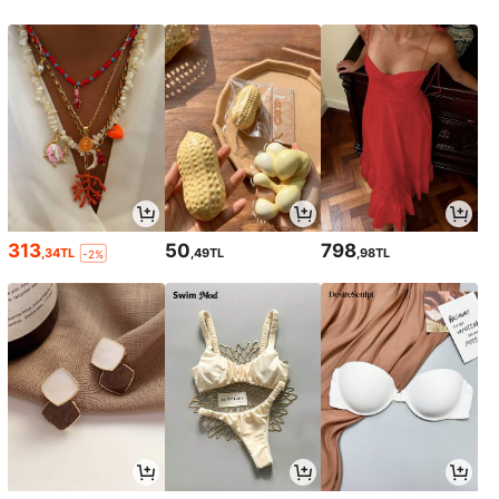
313
50
798
,34TL
,49TL
,98TL
-2%