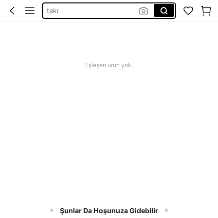
bileklik
kolye
yüzük
küpe
Eşleşen ürün yok.
Şunlar Da Hoşunuza Gidebilir