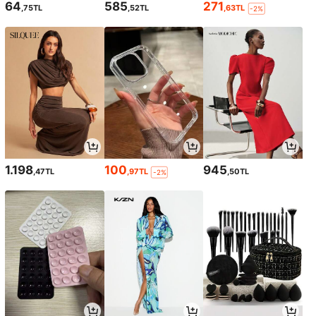
64
585
271
,75TL
,52TL
,63TL
-2%
1.198
100
945
,47TL
,97TL
,50TL
-2%