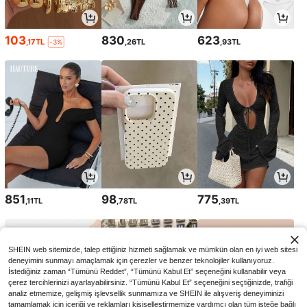
103
830
623
,17TL
,26TL
,93TL
-3%
851
98
775
,11TL
,78TL
,39TL
SHEIN web sitemizde, talep ettiğiniz hizmeti sağlamak ve mümkün olan en iyi web sitesi
deneyimini sunmayı amaçlamak için çerezler ve benzer teknolojiler kullanıyoruz.
İstediğiniz zaman “Tümünü Reddet”, “Tümünü Kabul Et” seçeneğini kullanabilir veya
çerez tercihlerinizi ayarlayabilirsiniz. “Tümünü Kabul Et” seçeneğini seçtiğinizde, trafiği
analiz etmemize, gelişmiş işlevsellik sunmamıza ve SHEIN ile alışveriş deneyiminizi
tamamlamak için içeriği ve reklamları kişiselleştirmemize yardımcı olan tüm isteğe bağlı