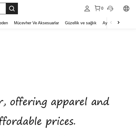
0
eden
Mücevher Ve Aksesuarlar
Güzellik ve sağlık
Ayakkabı
Ev Tek