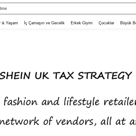
lbise
v & Yaşam
İç Çamaşırı ve Gecelik
Erkek Giyim
Çocuklar
Büyük B