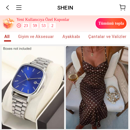
SHEIN
Yeni Kullanıcıya Özel Kuponlar
Tümünü topla
23
:
59
:
52
.
2
All
Giyim ve Aksesuar
Ayakkabı
Çantalar ve Valizler