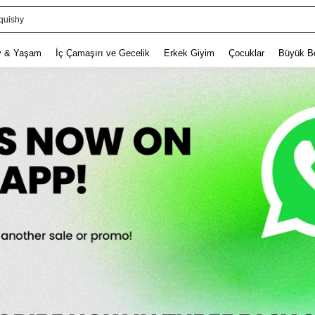
lbise
v & Yaşam
İç Çamaşırı ve Gecelik
Erkek Giyim
Çocuklar
Büyük B