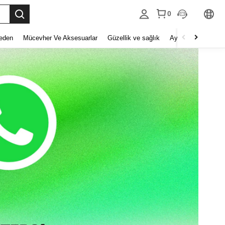
0
eden
Mücevher Ve Aksesuarlar
Güzellik ve sağlık
Ayakkabı
Ev Tek