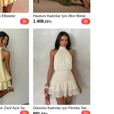
Elbiseler
Hauture Kadınlar İçin Altın Metal
Dekorlu Parti İçin Püsküllü Saçaklı
1.408
,10
TL
Seksi Elbise
in Zarif Açık Sarı
Glamine Kadınlar için Pembe Saten
Mini Elbise
Şifon Askılı Sırtı Açık Mini Elbise,
691
,43
TL