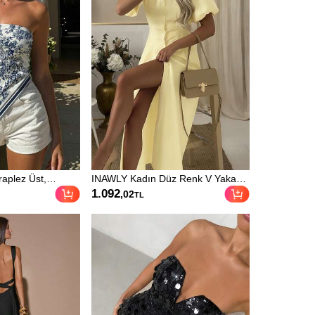
raplez Üst,
INAWLY Kadın Düz Renk V Yaka
 Kadın Plaj Üstü,
Balon Kollu Elbise
1.092
,02
TL