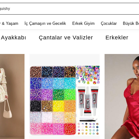
lbise
v & Yaşam
İç Çamaşırı ve Gecelik
Erkek Giyim
Çocuklar
Büyük B
Ayakkabı
Çantalar ve Valizler
Erkekler