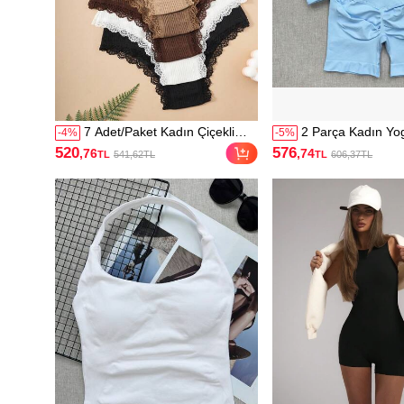
7 Adet/Paket Kadın Çiçekli
2 Parça Kadın Yo
-
4
%
-
5
%
Kontrast Renkli Dantel Detaylı
Seti, Dikişsiz İnce
520
576
,76
,74
TL
541,62TL
TL
606,37TL
Günlük Külot
Sütyeni + Yüksek 
Antrenman Şortu,
Spor Kıyafeti